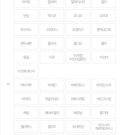
마카오
말라위
말레이시아
말리
맨섬
멕시코
모나코
모로코
모리셔스
모리타니
모잠비크
몬테네그로
몬트세랫
몰도바
몰디브
몰타
미국령
몽골
미국
미얀마
버진아일랜드
미크로네시아
ㅂ
바누아투
바레인
바베이도스
바티칸 시국
바하마
방글라데시
버뮤다제도
버진고다섬
베냉
베네수엘라
베트남
벨기에
보스니아
벨라루스
벨리즈
보네르섬
헤르체고비나