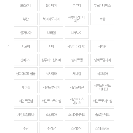
보츠와나
볼리비아
부룬디
부르키나파소
북부 마리아나
부탄
북마케도니아
북한
제도
불가리아
브라질
브루나이
ㅅ
사모아
사바
사우디아라비아
사이판
산마리노
상투메 프린시페
생 마르탱
생바르텔레미
생피에르 미클롱
서사하라
세네갈
세르비아
세인트빈센트
세이셸
세인트루시아
세인트마틴
그레나딘
세인트키츠
세인트존섬
세인트크로이섬
세인트토머스섬
네비스
세인트헬레나
소말리아
소시에테 제도
솔로몬 제도
수단
수리남
스리랑카
스와질란드