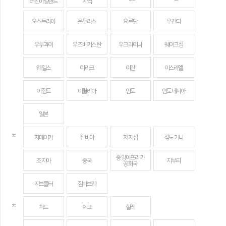
버진아일랜드
지역
오스트리아
온두라스
요르단
우간다
우루과이
우즈베키스탄
우크라이나
웨이크섬
웨일스
이라크
이란
이스라엘
이집트
이탈리아
인도
인도네시아
일본
ㅈ
자메이카
잠비아
저지섬
적도 기니
중앙아프리카
조지아
중국
지부티
공화국
지브롤터
짐바브웨
ㅊ
차드
체코
칠레