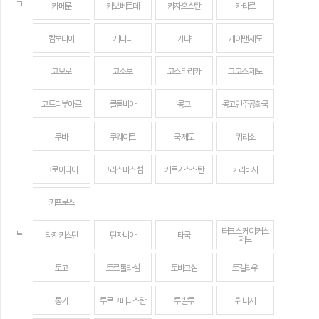
ㅋ
카메룬
카보베르데
카자흐스탄
카타르
캄보디아
캐나다
케냐
케이맨 제도
코모로
코소보
코스타리카
코코스 제도
코트디부아르
콜롬비아
콩고
콩고민주공화국
쿠바
쿠웨이트
쿡 제도
퀴라소
크로아티아
크리스마스섬
키르기스스탄
키리바시
키프로스
터크스 케이커스
ㅌ
타지키스탄
탄자니아
태국
제도
토고
토르톨라섬
토바고섬
토켈라우
통가
투르크메니스탄
투발루
튀니지