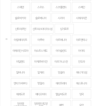
스웨덴
스위스
스코틀랜드
스페인
슬로바키아
슬로베니아
시리아
시에라리온
신트마르턴
신트외스타티위스섬
싱가포르
ㅇ
아랍에미리트
아루바
아르메니아
아르헨티나
아메리칸 사모아
아소르스 제도
아이슬란드
아이티
아일랜드
아제르바이잔
아프가니스탄
안도라
알바니아
알제리
앙골라
애너가다섬
앤티가 바부다
앵귈라
에리트레아
에스토니아
에콰도르
에티오피아
엘살바도르
영국
영국령
영국령 인도양
예멘
오만