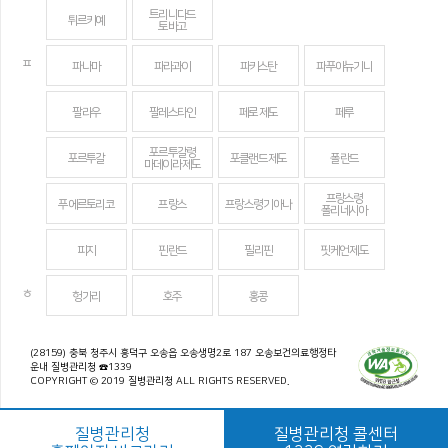
트리니다드
튀르키예
토바고
ㅍ
파나마
파라과이
파키스탄
파푸아뉴기니
팔라우
팔레스타인
페로 제도
페루
포르투갈령
포르투갈
포클랜드 제도
폴란드
마데이라 제도
프랑스령
푸에르토리코
프랑스
프랑스령 기아나
폴리네시아
피지
핀란드
필리핀
핏케언 제도
ㅎ
헝가리
호주
홍콩
(28159) 충북 청주시 흥덕구 오송읍 오송생명2로 187 오송보건의료행정타
운내 질병관리청 ☎1339
COPYRIGHT © 2019 질병관리청 ALL RIGHTS RESERVED.
질병관리청
질병관리청 콜센터