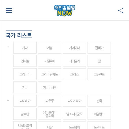
국가 리스트
ㄱ
가나
가봉
가이아나
감비아
건지섬
과달루페
과테말라
괌
그레나다
그레나딘 제도
그리스
그린란드
기니
기니비사우
ㄴ
나미비아
나우루
나이지리아
남극
남아프리카
남수단
남조지아군도
네덜란드
공화국
네덜란드령
네팔
노르웨이
노퍽제도