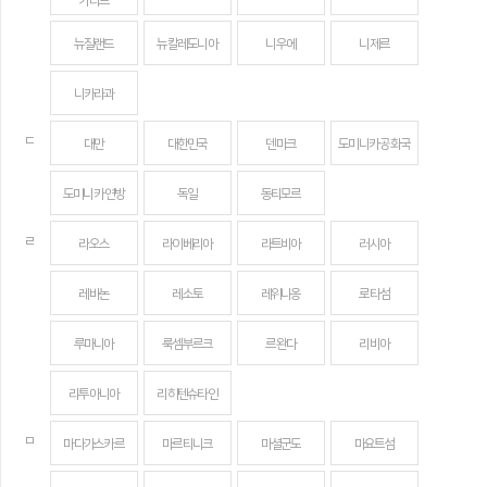
카리브
뉴질랜드
뉴칼레도니아
니우에
니제르
니카라과
ㄷ
대만
대한민국
덴마크
도미니카 공화국
도미니카 연방
독일
동티모르
ㄹ
라오스
라이베리아
라트비아
러시아
레바논
레소토
레위니옹
로타섬
루마니아
룩셈부르크
르완다
리비아
리투아니아
리히텐슈타인
ㅁ
마다가스카르
마르티니크
마셜군도
마요트섬