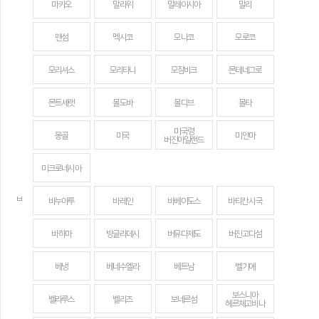
마카오
말라위
말레이시아
말리
맨섬
멕시코
모나코
모로코
모리셔스
모리타니
모잠비크
몬테네그로
몬트세랫
몰도바
몰디브
몰타
미국령
몽골
미국
미얀마
버진아일랜드
미크로네시아
ㅂ
바누아투
바레인
바베이도스
바티칸 시국
바하마
방글라데시
버뮤다제도
버진고다섬
베냉
베네수엘라
베트남
벨기에
보스니아
벨라루스
벨리즈
보네르섬
헤르체고비나