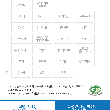
트리니다드
튀르키예
토바고
ㅍ
파나마
파라과이
파키스탄
파푸아뉴기니
팔라우
팔레스타인
페로 제도
페루
포르투갈령
포르투갈
포클랜드 제도
폴란드
마데이라 제도
프랑스령
푸에르토리코
프랑스
프랑스령 기아나
폴리네시아
피지
핀란드
필리핀
핏케언 제도
ㅎ
헝가리
호주
홍콩
(28159) 충북 청주시 흥덕구 오송읍 오송생명2로 187 오송보건의료행정타
운내 질병관리청 ☎1339
COPYRIGHT © 2019 질병관리청 ALL RIGHTS RESERVED.
질병관리청
질병관리청 콜센터