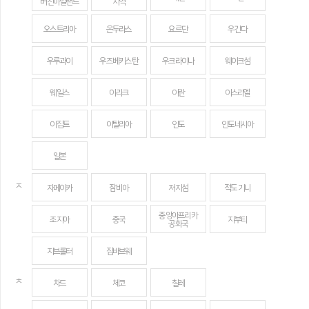
버진아일랜드
지역
오스트리아
온두라스
요르단
우간다
우루과이
우즈베키스탄
우크라이나
웨이크섬
웨일스
이라크
이란
이스라엘
이집트
이탈리아
인도
인도네시아
일본
ㅈ
자메이카
잠비아
저지섬
적도 기니
중앙아프리카
조지아
중국
지부티
공화국
지브롤터
짐바브웨
ㅊ
차드
체코
칠레