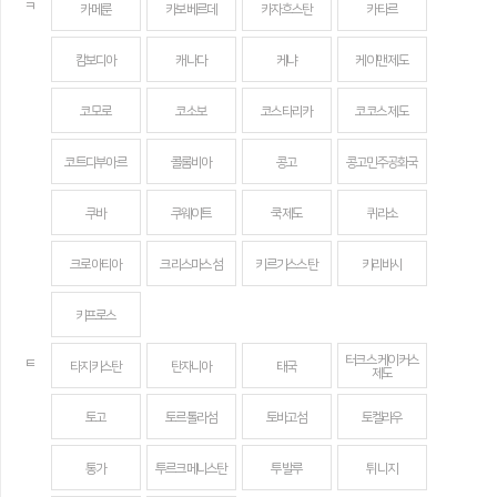
ㅋ
카메룬
카보베르데
카자흐스탄
카타르
캄보디아
캐나다
케냐
케이맨 제도
코모로
코소보
코스타리카
코코스 제도
코트디부아르
콜롬비아
콩고
콩고민주공화국
쿠바
쿠웨이트
쿡 제도
퀴라소
크로아티아
크리스마스섬
키르기스스탄
키리바시
키프로스
터크스 케이커스
ㅌ
타지키스탄
탄자니아
태국
제도
토고
토르톨라섬
토바고섬
토켈라우
통가
투르크메니스탄
투발루
튀니지