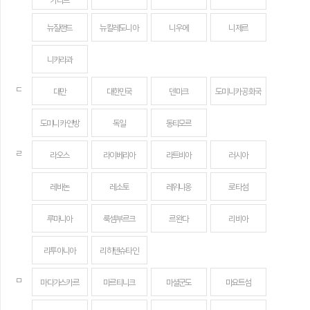
카리브
뉴질랜드
뉴칼레도니아
니우에
니제르
니카라과
ㄷ
대만
대한민국
덴마크
도미니카 공화국
도미니카 연방
독일
동티모르
ㄹ
라오스
라이베리아
라트비아
러시아
레바논
레소토
레위니옹
로타섬
루마니아
룩셈부르크
르완다
리비아
리투아니아
리히텐슈타인
ㅁ
마다가스카르
마르티니크
마셜군도
마요트섬