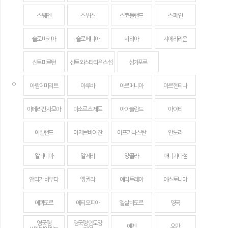
스웨덴
스위스
스코틀랜드
스페인
슬로바키아
슬로베니아
시리아
시에라리온
신트마르턴
신트외스타티위스섬
싱가포르
ㅇ
아랍에미리트
아루바
아르메니아
아르헨티나
아메리칸 사모아
아소르스 제도
아이슬란드
아이티
아일랜드
아제르바이잔
아프가니스탄
안도라
알바니아
알제리
앙골라
애너가다섬
앤티가 바부다
앵귈라
에리트레아
에스토니아
에콰도르
에티오피아
엘살바도르
영국
영국령
영국령 인도양
예멘
오만