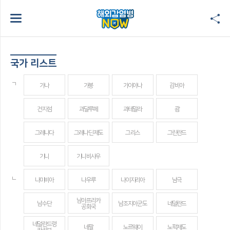
국가 리스트
ㄱ
가나
가봉
가이아나
감비아
건지섬
과달루페
과테말라
괌
그레나다
그레나딘 제도
그리스
그린란드
기니
기니비사우
ㄴ
나미비아
나우루
나이지리아
남극
남아프리카
남수단
남조지아군도
네덜란드
공화국
네덜란드령
네팔
노르웨이
노퍽제도