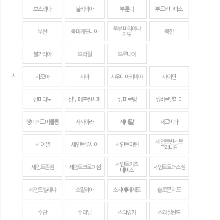
보츠와나
볼리비아
부룬디
부르키나파소
북부 마리아나
부탄
북마케도니아
북한
제도
불가리아
브라질
브루나이
ㅅ
사모아
사바
사우디아라비아
사이판
산마리노
상투메 프린시페
생 마르탱
생바르텔레미
생피에르 미클롱
서사하라
세네갈
세르비아
세인트빈센트
세이셸
세인트루시아
세인트마틴
그레나딘
세인트키츠
세인트존섬
세인트크로이섬
세인트토머스섬
네비스
세인트헬레나
소말리아
소시에테 제도
솔로몬 제도
수단
수리남
스리랑카
스와질란드