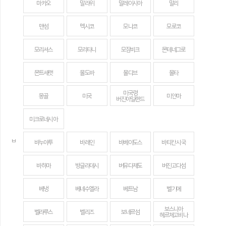
마카오
말라위
말레이시아
말리
맨섬
멕시코
모나코
모로코
모리셔스
모리타니
모잠비크
몬테네그로
몬트세랫
몰도바
몰디브
몰타
미국령
몽골
미국
미얀마
버진아일랜드
미크로네시아
ㅂ
바누아투
바레인
바베이도스
바티칸 시국
바하마
방글라데시
버뮤다제도
버진고다섬
베냉
베네수엘라
베트남
벨기에
보스니아
벨라루스
벨리즈
보네르섬
헤르체고비나