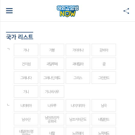
국가 리스트
ㄱ
가나
가봉
가이아나
감비아
건지섬
과달루페
과테말라
괌
그레나다
그레나딘 제도
그리스
그린란드
기니
기니비사우
ㄴ
나미비아
나우루
나이지리아
남극
남아프리카
남수단
남조지아군도
네덜란드
공화국
네덜란드령
네팔
노르웨이
노퍽제도