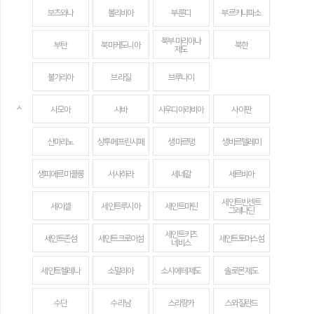
보츠와나
볼리비아
부룬디
부르키나파소
북부 마리아나
부탄
북마케도니아
북한
제도
불가리아
브라질
브루나이
ㅅ
사모아
사바
사우디아라비아
사이판
산마리노
상투메 프린시페
생 마르탱
생바르텔레미
생피에르 미클롱
서사하라
세네갈
세르비아
세인트빈센트
세이셸
세인트루시아
세인트마틴
그레나딘
세인트키츠
세인트존섬
세인트크로이섬
세인트토머스섬
네비스
세인트헬레나
소말리아
소시에테 제도
솔로몬 제도
수단
수리남
스리랑카
스와질란드