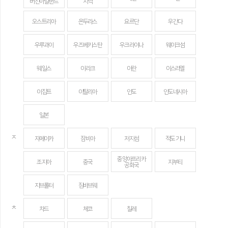
버진아일랜드
지역
오스트리아
온두라스
요르단
우간다
우루과이
우즈베키스탄
우크라이나
웨이크섬
웨일스
이라크
이란
이스라엘
이집트
이탈리아
인도
인도네시아
일본
ㅈ
자메이카
잠비아
저지섬
적도 기니
중앙아프리카
조지아
중국
지부티
공화국
지브롤터
짐바브웨
ㅊ
차드
체코
칠레