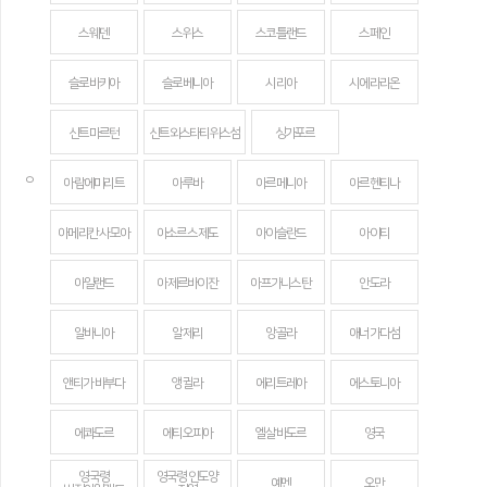
스웨덴
스위스
스코틀랜드
스페인
슬로바키아
슬로베니아
시리아
시에라리온
신트마르턴
신트외스타티위스섬
싱가포르
ㅇ
아랍에미리트
아루바
아르메니아
아르헨티나
아메리칸 사모아
아소르스 제도
아이슬란드
아이티
아일랜드
아제르바이잔
아프가니스탄
안도라
알바니아
알제리
앙골라
애너가다섬
앤티가 바부다
앵귈라
에리트레아
에스토니아
에콰도르
에티오피아
엘살바도르
영국
영국령
영국령 인도양
예멘
오만