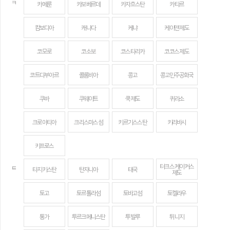
ㅋ
카메룬
카보베르데
카자흐스탄
카타르
캄보디아
캐나다
케냐
케이맨 제도
코모로
코소보
코스타리카
코코스 제도
코트디부아르
콜롬비아
콩고
콩고민주공화국
쿠바
쿠웨이트
쿡 제도
퀴라소
크로아티아
크리스마스섬
키르기스스탄
키리바시
키프로스
터크스 케이커스
ㅌ
타지키스탄
탄자니아
태국
제도
토고
토르톨라섬
토바고섬
토켈라우
통가
투르크메니스탄
투발루
튀니지