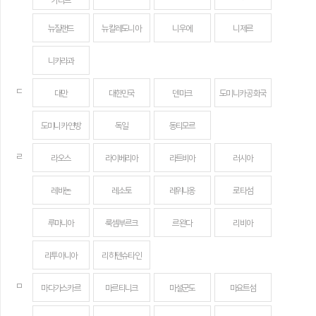
카리브
뉴질랜드
뉴칼레도니아
니우에
니제르
니카라과
ㄷ
대만
대한민국
덴마크
도미니카 공화국
도미니카 연방
독일
동티모르
ㄹ
라오스
라이베리아
라트비아
러시아
레바논
레소토
레위니옹
로타섬
루마니아
룩셈부르크
르완다
리비아
리투아니아
리히텐슈타인
ㅁ
마다가스카르
마르티니크
마셜군도
마요트섬