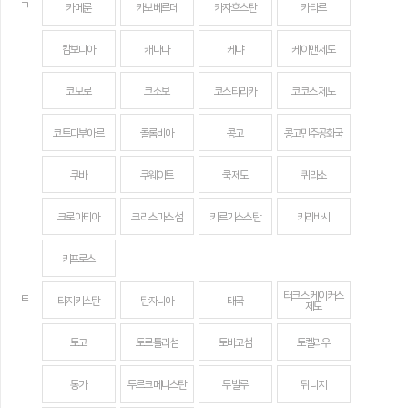
ㅋ
카메룬
카보베르데
카자흐스탄
카타르
캄보디아
캐나다
케냐
케이맨 제도
코모로
코소보
코스타리카
코코스 제도
코트디부아르
콜롬비아
콩고
콩고민주공화국
쿠바
쿠웨이트
쿡 제도
퀴라소
크로아티아
크리스마스섬
키르기스스탄
키리바시
키프로스
터크스 케이커스
ㅌ
타지키스탄
탄자니아
태국
제도
토고
토르톨라섬
토바고섬
토켈라우
통가
투르크메니스탄
투발루
튀니지