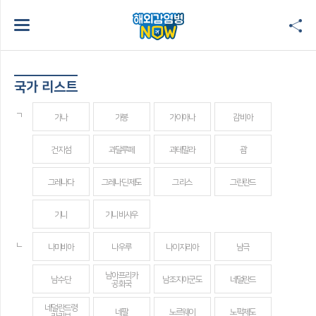
국가 리스트
ㄱ
가나
가봉
가이아나
감비아
건지섬
과달루페
과테말라
괌
그레나다
그레나딘 제도
그리스
그린란드
기니
기니비사우
ㄴ
나미비아
나우루
나이지리아
남극
남아프리카
남수단
남조지아군도
네덜란드
공화국
네덜란드령
네팔
노르웨이
노퍽제도