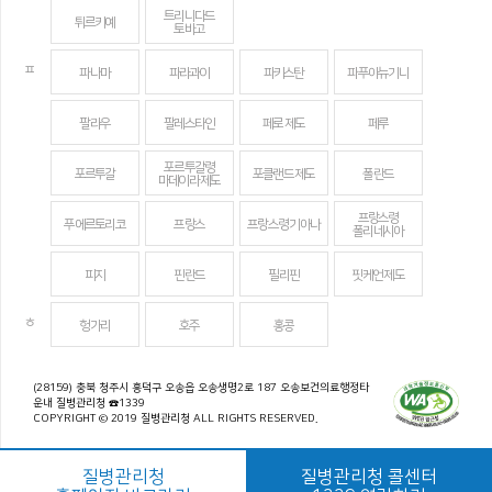
트리니다드
튀르키예
토바고
ㅍ
파나마
파라과이
파키스탄
파푸아뉴기니
팔라우
팔레스타인
페로 제도
페루
포르투갈령
포르투갈
포클랜드 제도
폴란드
마데이라 제도
프랑스령
푸에르토리코
프랑스
프랑스령 기아나
폴리네시아
피지
핀란드
필리핀
핏케언 제도
ㅎ
헝가리
호주
홍콩
(28159) 충북 청주시 흥덕구 오송읍 오송생명2로 187 오송보건의료행정타
운내 질병관리청 ☎1339
COPYRIGHT © 2019 질병관리청 ALL RIGHTS RESERVED.
질병관리청
질병관리청 콜센터