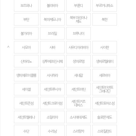
보츠와나
볼리비아
부룬디
부르키나파소
북부 마리아나
부탄
북마케도니아
북한
제도
불가리아
브라질
브루나이
ㅅ
사모아
사바
사우디아라비아
사이판
산마리노
상투메 프린시페
생 마르탱
생바르텔레미
생피에르 미클롱
서사하라
세네갈
세르비아
세인트빈센트
세이셸
세인트루시아
세인트마틴
그레나딘
세인트키츠
세인트존섬
세인트크로이섬
세인트토머스섬
네비스
세인트헬레나
소말리아
소시에테 제도
솔로몬 제도
수단
수리남
스리랑카
스와질란드