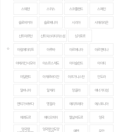
스웨덴
스위스
스코틀랜드
스페인
슬로바키아
슬로베니아
시리아
시에라리온
신트마르턴
신트외스타티위스섬
싱가포르
ㅇ
아랍에미리트
아루바
아르메니아
아르헨티나
아메리칸 사모아
아소르스 제도
아이슬란드
아이티
아일랜드
아제르바이잔
아프가니스탄
안도라
알바니아
알제리
앙골라
애너가다섬
앤티가 바부다
앵귈라
에리트레아
에스토니아
에콰도르
에티오피아
엘살바도르
영국
영국령
영국령 인도양
예멘
오만