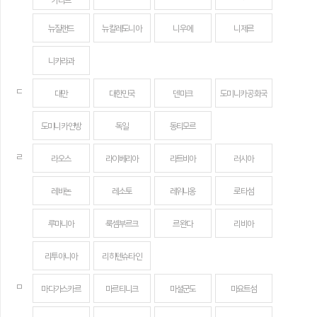
카리브
뉴질랜드
뉴칼레도니아
니우에
니제르
니카라과
ㄷ
대만
대한민국
덴마크
도미니카 공화국
도미니카 연방
독일
동티모르
ㄹ
라오스
라이베리아
라트비아
러시아
레바논
레소토
레위니옹
로타섬
루마니아
룩셈부르크
르완다
리비아
리투아니아
리히텐슈타인
ㅁ
마다가스카르
마르티니크
마셜군도
마요트섬