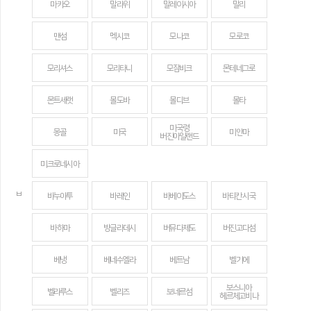
마카오
말라위
말레이시아
말리
맨섬
멕시코
모나코
모로코
모리셔스
모리타니
모잠비크
몬테네그로
몬트세랫
몰도바
몰디브
몰타
미국령
몽골
미국
미얀마
버진아일랜드
미크로네시아
ㅂ
바누아투
바레인
바베이도스
바티칸 시국
바하마
방글라데시
버뮤다제도
버진고다섬
베냉
베네수엘라
베트남
벨기에
보스니아
벨라루스
벨리즈
보네르섬
헤르체고비나