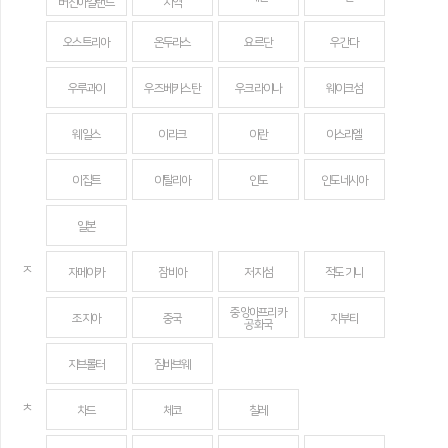
버진아일랜드
지역
오스트리아
온두라스
요르단
우간다
우루과이
우즈베키스탄
우크라이나
웨이크섬
웨일스
이라크
이란
이스라엘
이집트
이탈리아
인도
인도네시아
일본
ㅈ
자메이카
잠비아
저지섬
적도 기니
중앙아프리카
조지아
중국
지부티
공화국
지브롤터
짐바브웨
ㅊ
차드
체코
칠레