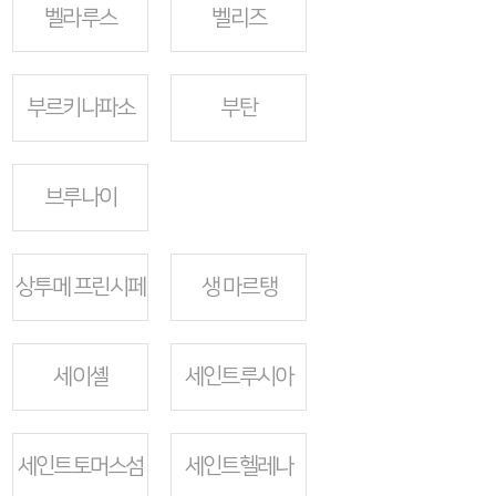
벨라루스
벨리즈
부르키나파소
부탄
브루나이
상투메 프린시페
생 마르탱
세이셸
세인트루시아
세인트토머스섬
세인트헬레나