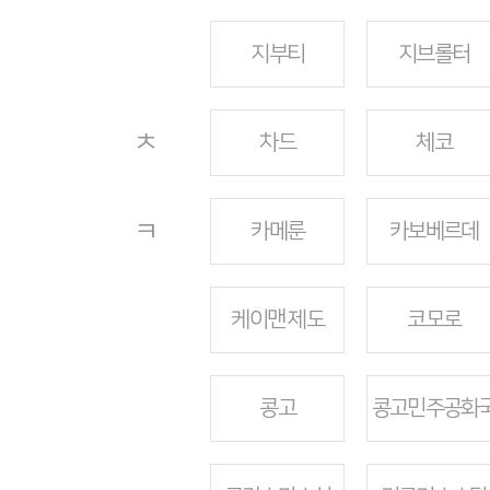
지부티
지브롤터
ㅊ
차드
체코
ㅋ
카메룬
카보베르데
케이맨 제도
코모로
콩고
콩고민주공화