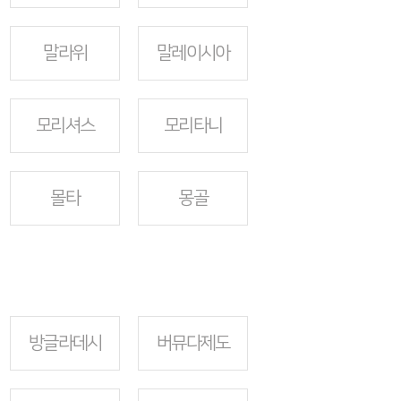
말라위
말레이시아
모리셔스
모리타니
몰타
몽골
방글라데시
버뮤다제도