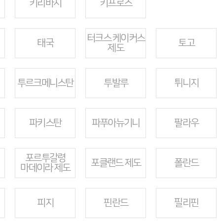
키리바시
키프로스
터크스 케이커스
태국
토고
제도
투르크메니스탄
투발루
튀니지
파키스탄
파푸아뉴기니
팔라우
포르투갈령
포클랜드 제도
폴란드
마데이라 제도
피지
핀란드
필리핀