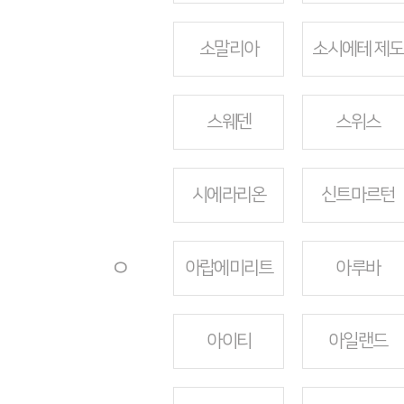
소말리아
소시에테 제도
스웨덴
스위스
시에라리온
신트마르턴
ㅇ
아랍에미리트
아루바
아이티
아일랜드