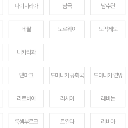
나이지리아
남극
남수단
네팔
노르웨이
노퍽제도
니카라과
덴마크
도미니카 공화국
도미니카 연방
라트비아
러시아
레바논
룩셈부르크
르완다
리비아