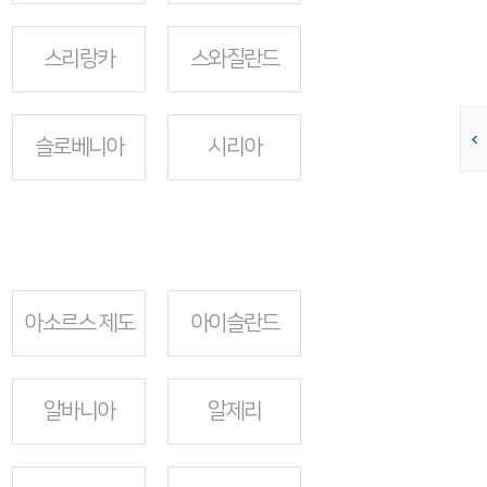
스리랑카
스와질란드
슬로베니아
시리아
아소르스 제도
아이슬란드
알바니아
알제리