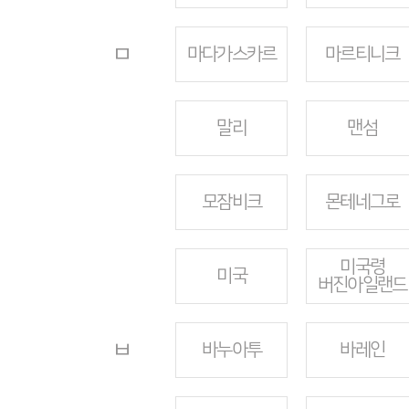
ㅁ
마다가스카르
마르티니크
말리
맨섬
모잠비크
몬테네그로
미국령
미국
버진아일랜드
ㅂ
바누아투
바레인