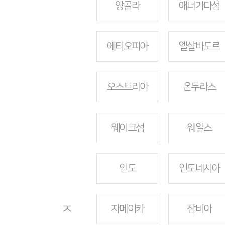
앙골라
애너가다섬
에티오피아
엘살바도르
오스트리아
온두라스
웨이크섬
웨일스
인도
인도네시아
ㅈ
자메이카
잠비아