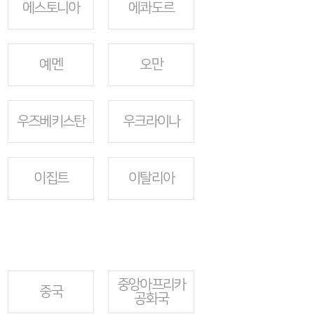
에스토니아
에콰도르
예멘
오만
우즈베키스탄
우크라이나
이집트
이탈리아
중앙아프리카
중국
공화국