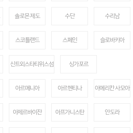
솔로몬 제도
수단
수리남
스코틀랜드
스페인
슬로바키아
신트외스타티위스섬
싱가포르
아르메니아
아르헨티나
아메리칸 사모아
아제르바이잔
아프가니스탄
안도라