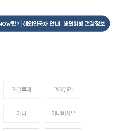
NOW란?
해외입국자 안내
해외여행 건강정보
과달루페
과테말라
기니
기니비사우