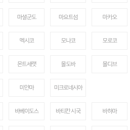
마셜군도
마요트섬
마카오
멕시코
모나코
모로코
몬트세랫
몰도바
몰디브
미얀마
미크로네시아
바베이도스
바티칸 시국
바하마