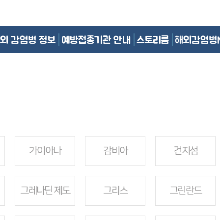
외 감염병 정보
예방접종기관 안내
스토리룸
해외감염병
가이아나
감비아
건지섬
그레나딘 제도
그리스
그린란드