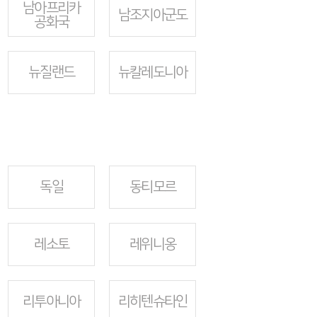
남아프리카
남조지아군도
공화국
뉴질랜드
뉴칼레도니아
독일
동티모르
레소토
레위니옹
리투아니아
리히텐슈타인