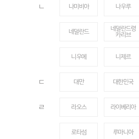
ㄴ
나미비아
나우루
네덜란드령
네덜란드
카리브
니우에
니제르
ㄷ
대만
대한민국
ㄹ
라오스
라이베리아
로타섬
루마니아