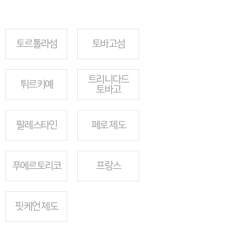
토르톨라섬
토바고섬
트리니다드
튀르키예
토바고
팔레스타인
페로 제도
푸에르토리코
프랑스
핏케언 제도