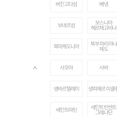
버진고다섬
베냉
보스니아
보네르섬
헤르체고비나
북부 마리아나
북마케도니아
제도
ㅅ
사모아
사바
생바르텔레미
생피에르 미클
세인트빈센트
세인트마틴
그레나딘