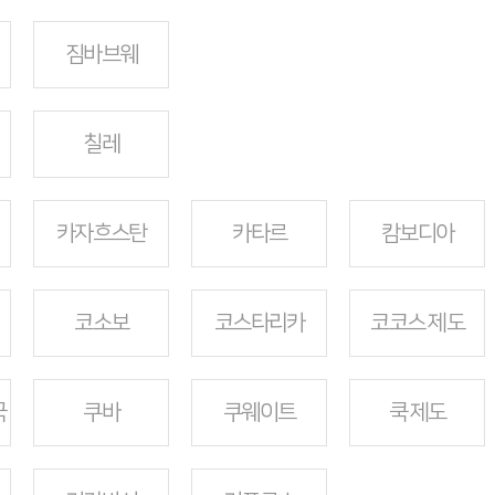
짐바브웨
칠레
카자흐스탄
카타르
캄보디아
코소보
코스타리카
코코스 제도
국
쿠바
쿠웨이트
쿡 제도