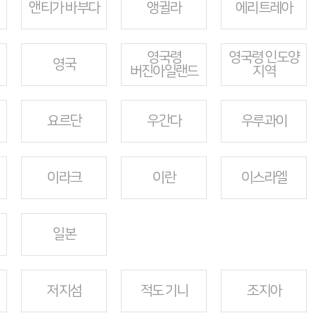
앤티가 바부다
앵귈라
에리트레아
영국령
영국령 인도양
영국
버진아일랜드
지역
요르단
우간다
우루과이
이라크
이란
이스라엘
일본
저지섬
적도 기니
조지아