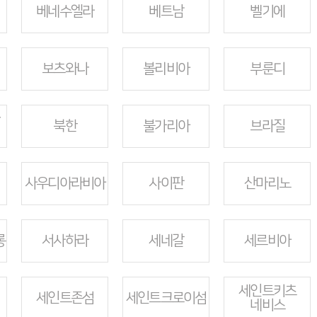
베네수엘라
베트남
벨기에
보츠와나
볼리비아
부룬디
북한
불가리아
브라질
사우디아라비아
사이판
산마리노
롱
서사하라
세네갈
세르비아
세인트키츠
세인트존섬
세인트크로이섬
네비스