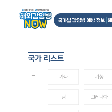
국가별 감염병 예방 정보
해
국가 리스트
ㄱ
가나
가봉
괌
그레나다