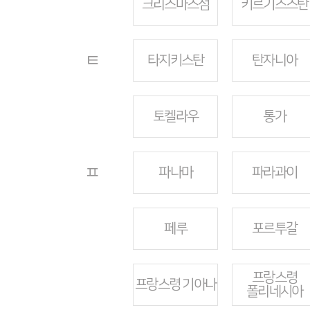
크리스마스섬
키르기스스탄
ㅌ
타지키스탄
탄자니아
토켈라우
통가
ㅍ
파나마
파라과이
페루
포르투갈
프랑스령
프랑스령 기아나
폴리네시아