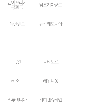
남아프리카
남조지아군도
공화국
뉴질랜드
뉴칼레도니아
독일
동티모르
레소토
레위니옹
리투아니아
리히텐슈타인