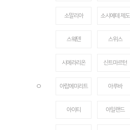
소말리아
소시에테 제도
스웨덴
스위스
시에라리온
신트마르턴
ㅇ
아랍에미리트
아루바
아이티
아일랜드