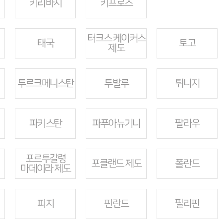
키리바시
키프로스
터크스 케이커스
태국
토고
제도
투르크메니스탄
투발루
튀니지
파키스탄
파푸아뉴기니
팔라우
포르투갈령
포클랜드 제도
폴란드
마데이라 제도
피지
핀란드
필리핀