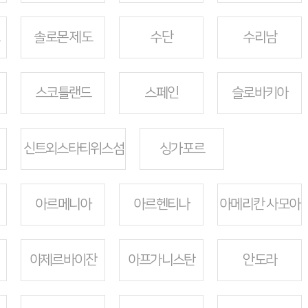
솔로몬 제도
수단
수리남
스코틀랜드
스페인
슬로바키아
신트외스타티위스섬
싱가포르
아르메니아
아르헨티나
아메리칸 사모아
아제르바이잔
아프가니스탄
안도라