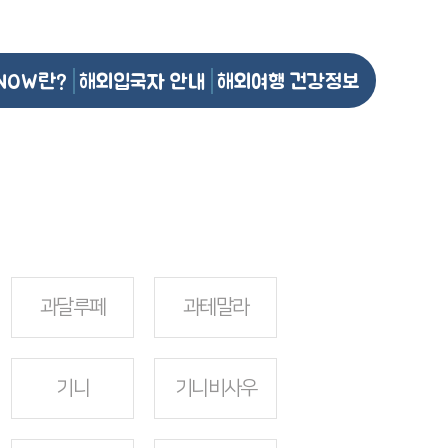
NOW란?
해외입국자 안내
해외여행 건강정보
과달루페
과테말라
기니
기니비사우