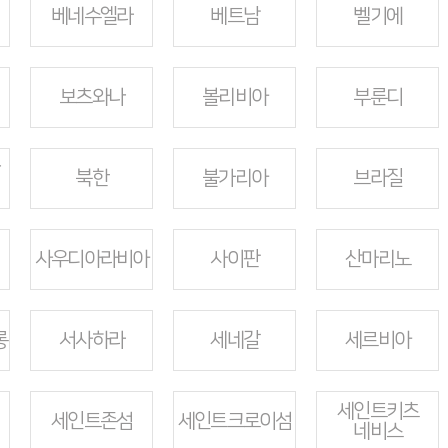
베네수엘라
베트남
벨기에
보츠와나
볼리비아
부룬디
북한
불가리아
브라질
사우디아라비아
사이판
산마리노
롱
서사하라
세네갈
세르비아
세인트키츠
세인트존섬
세인트크로이섬
네비스