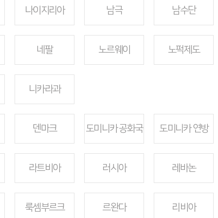
나이지리아
남극
남수단
네팔
노르웨이
노퍽제도
니카라과
덴마크
도미니카 공화국
도미니카 연방
라트비아
러시아
레바논
룩셈부르크
르완다
리비아