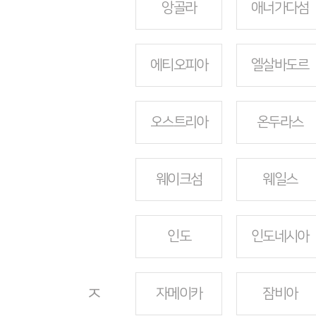
앙골라
애너가다섬
에티오피아
엘살바도르
오스트리아
온두라스
웨이크섬
웨일스
인도
인도네시아
ㅈ
자메이카
잠비아