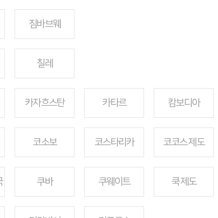
짐바브웨
칠레
카자흐스탄
카타르
캄보디아
코소보
코스타리카
코코스 제도
국
쿠바
쿠웨이트
쿡 제도