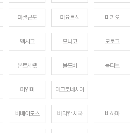
마셜군도
마요트섬
마카오
멕시코
모나코
모로코
몬트세랫
몰도바
몰디브
미얀마
미크로네시아
바베이도스
바티칸 시국
바하마