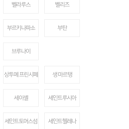
벨라루스
벨리즈
부르키나파소
부탄
브루나이
상투메 프린시페
생 마르탱
세이셸
세인트루시아
세인트토머스섬
세인트헬레나