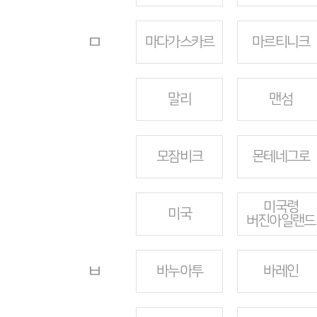
ㅁ
마다가스카르
마르티니크
말리
맨섬
모잠비크
몬테네그로
미국령
미국
버진아일랜드
ㅂ
바누아투
바레인