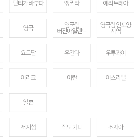
앤티가 바부다
앵귈라
에리트레아
영국령
영국령 인도양
영국
버진아일랜드
지역
요르단
우간다
우루과이
이라크
이란
이스라엘
일본
저지섬
적도 기니
조지아