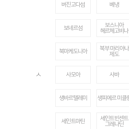
버진고다섬
베냉
보스니아
보네르섬
헤르체고비나
북부 마리아나
북마케도니아
제도
ㅅ
사모아
사바
생바르텔레미
생피에르 미클
세인트빈센트
세인트마틴
그레나딘