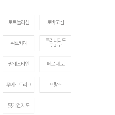
토르톨라섬
토바고섬
트리니다드
튀르키예
토바고
팔레스타인
페로 제도
푸에르토리코
프랑스
핏케언 제도