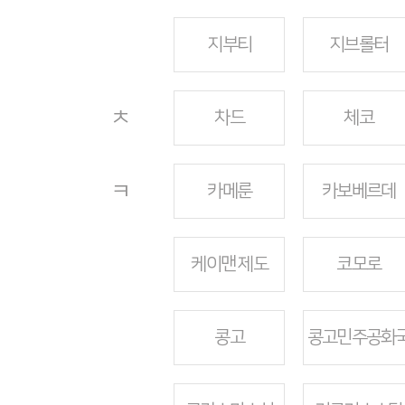
지부티
지브롤터
ㅊ
차드
체코
ㅋ
카메룬
카보베르데
케이맨 제도
코모로
콩고
콩고민주공화