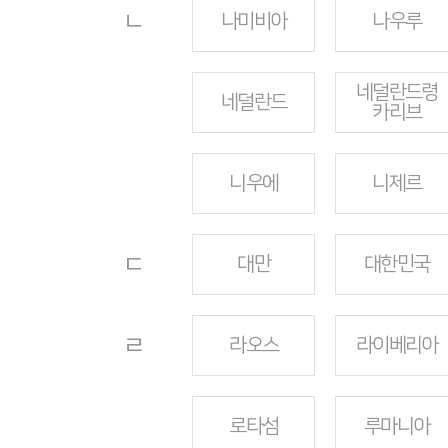
ㄴ
나미비아
나우루
네덜란드령
네덜란드
카리브
니우에
니제르
ㄷ
대만
대한민국
ㄹ
라오스
라이베리아
로타섬
루마니아