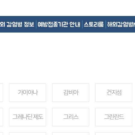
외 감염병 정보
예방접종기관 안내
스토리룸
해외감염병
가이아나
감비아
건지섬
그레나딘 제도
그리스
그린란드