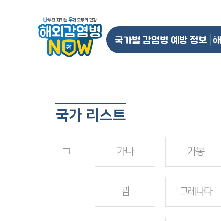
국가별 감염병 예방 정보
해
국가 리스트
ㄱ
가나
가봉
괌
그레나다