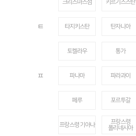
크리스마스섬
키르기스스탄
ㅌ
타지키스탄
탄자니아
토켈라우
통가
ㅍ
파나마
파라과이
페루
포르투갈
프랑스령
프랑스령 기아나
폴리네시아