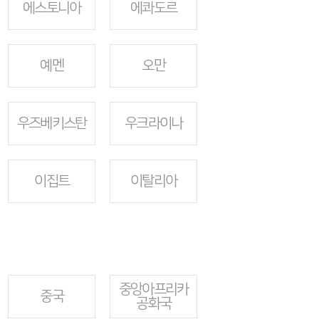
에스토니아
에콰도르
예멘
오만
우즈베키스탄
우크라이나
이집트
이탈리아
중앙아프리카
중국
공화국