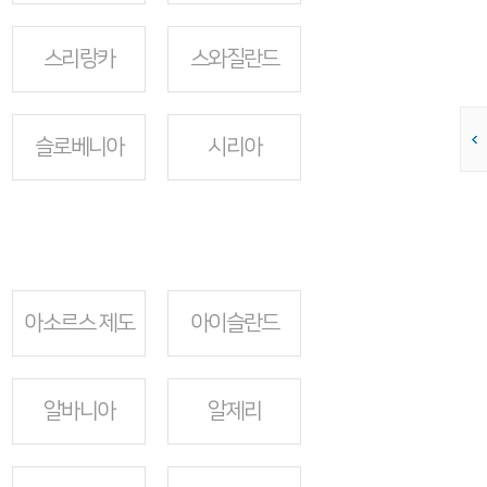
스리랑카
스와질란드
슬로베니아
시리아
아소르스 제도
아이슬란드
알바니아
알제리