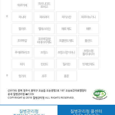
트리니다드
튀르키예
토바고
ㅍ
파나마
파라과이
파키스탄
파푸아뉴기니
팔라우
팔레스타인
페로 제도
페루
포르투갈령
포르투갈
포클랜드 제도
폴란드
마데이라 제도
프랑스령
푸에르토리코
프랑스
프랑스령 기아나
폴리네시아
피지
핀란드
필리핀
핏케언 제도
ㅎ
헝가리
호주
홍콩
(28159) 충북 청주시 흥덕구 오송읍 오송생명2로 187 오송보건의료행정타
운내 질병관리청 ☎1339
COPYRIGHT © 2019 질병관리청 ALL RIGHTS RESERVED.
질병관리청
질병관리청 콜센터