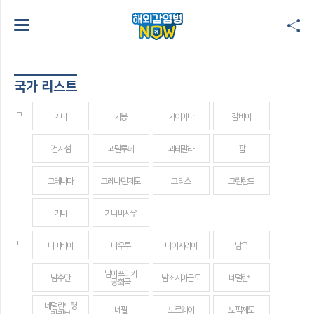
국가 리스트
ㄱ
가나
가봉
가이아나
감비아
건지섬
과달루페
과테말라
괌
그레나다
그레나딘 제도
그리스
그린란드
기니
기니비사우
ㄴ
나미비아
나우루
나이지리아
남극
남아프리카
남수단
남조지아군도
네덜란드
공화국
네덜란드령
네팔
노르웨이
노퍽제도