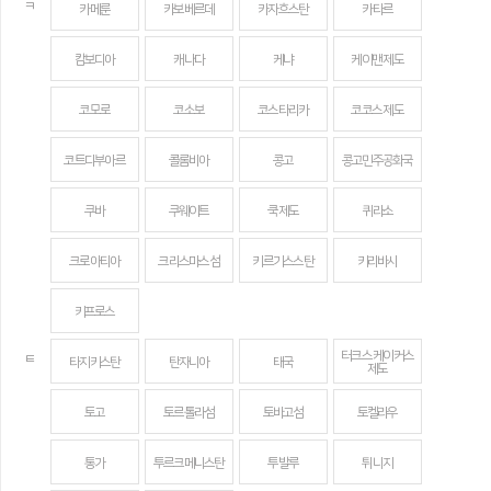
ㅋ
카메룬
카보베르데
카자흐스탄
카타르
캄보디아
캐나다
케냐
케이맨 제도
코모로
코소보
코스타리카
코코스 제도
코트디부아르
콜롬비아
콩고
콩고민주공화국
쿠바
쿠웨이트
쿡 제도
퀴라소
크로아티아
크리스마스섬
키르기스스탄
키리바시
키프로스
터크스 케이커스
ㅌ
타지키스탄
탄자니아
태국
제도
토고
토르톨라섬
토바고섬
토켈라우
통가
투르크메니스탄
투발루
튀니지