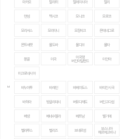
마카오
말라위
말레이시아
말리
맨섬
멕시코
모나코
모로코
모리셔스
모리타니
모잠비크
몬테네그로
몬트세랫
몰도바
몰디브
몰타
미국령
몽골
미국
미얀마
버진아일랜드
미크로네시아
ㅂ
바누아투
바레인
바베이도스
바티칸 시국
바하마
방글라데시
버뮤다제도
버진고다섬
베냉
베네수엘라
베트남
벨기에
보스니아
벨라루스
벨리즈
보네르섬
헤르체고비나