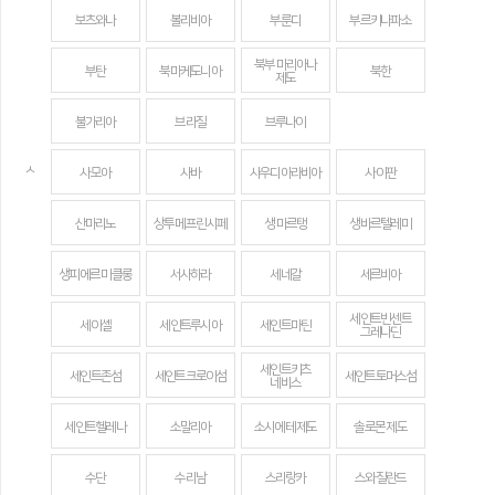
보츠와나
볼리비아
부룬디
부르키나파소
북부 마리아나
부탄
북마케도니아
북한
제도
불가리아
브라질
브루나이
ㅅ
사모아
사바
사우디아라비아
사이판
산마리노
상투메 프린시페
생 마르탱
생바르텔레미
생피에르 미클롱
서사하라
세네갈
세르비아
세인트빈센트
세이셸
세인트루시아
세인트마틴
그레나딘
세인트키츠
세인트존섬
세인트크로이섬
세인트토머스섬
네비스
세인트헬레나
소말리아
소시에테 제도
솔로몬 제도
수단
수리남
스리랑카
스와질란드