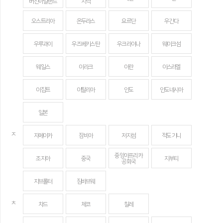
버진아일랜드
지역
오스트리아
온두라스
요르단
우간다
우루과이
우즈베키스탄
우크라이나
웨이크섬
웨일스
이라크
이란
이스라엘
이집트
이탈리아
인도
인도네시아
일본
ㅈ
자메이카
잠비아
저지섬
적도 기니
중앙아프리카
조지아
중국
지부티
공화국
지브롤터
짐바브웨
ㅊ
차드
체코
칠레