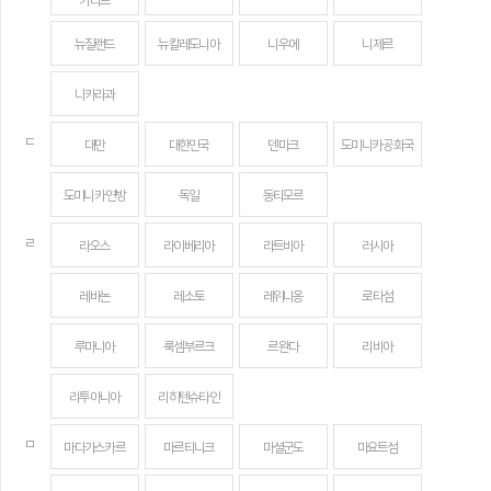
카리브
뉴질랜드
뉴칼레도니아
니우에
니제르
니카라과
ㄷ
대만
대한민국
덴마크
도미니카 공화국
도미니카 연방
독일
동티모르
ㄹ
라오스
라이베리아
라트비아
러시아
레바논
레소토
레위니옹
로타섬
루마니아
룩셈부르크
르완다
리비아
리투아니아
리히텐슈타인
ㅁ
마다가스카르
마르티니크
마셜군도
마요트섬