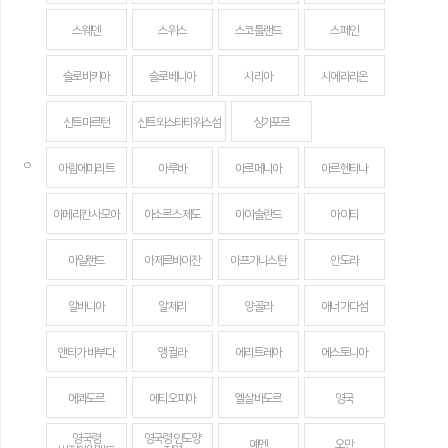
스웨덴
스위스
스코틀랜드
스페인
슬로바키아
슬로베니아
시리아
시에라리온
신트마르턴
신트외스타티위스섬
싱가포르
ㅇ
아랍에미리트
아루바
아르메니아
아르헨티나
아메리칸 사모아
아소르스 제도
아이슬란드
아이티
아일랜드
아제르바이잔
아프가니스탄
안도라
알바니아
알제리
앙골라
애너가다섬
앤티가 바부다
앵귈라
에리트레아
에스토니아
에콰도르
에티오피아
엘살바도르
영국
영국령
영국령 인도양
예멘
오만