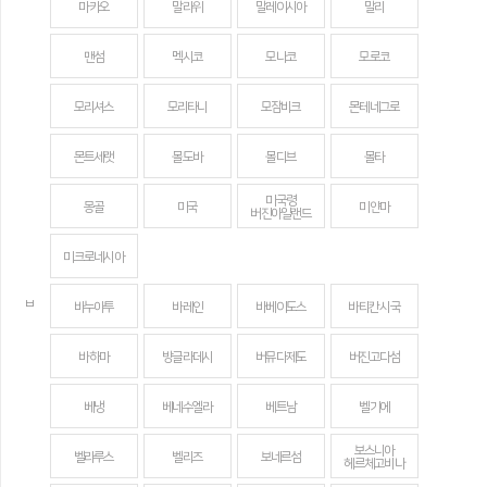
마카오
말라위
말레이시아
말리
맨섬
멕시코
모나코
모로코
모리셔스
모리타니
모잠비크
몬테네그로
몬트세랫
몰도바
몰디브
몰타
미국령
몽골
미국
미얀마
버진아일랜드
미크로네시아
ㅂ
바누아투
바레인
바베이도스
바티칸 시국
바하마
방글라데시
버뮤다제도
버진고다섬
베냉
베네수엘라
베트남
벨기에
보스니아
벨라루스
벨리즈
보네르섬
헤르체고비나