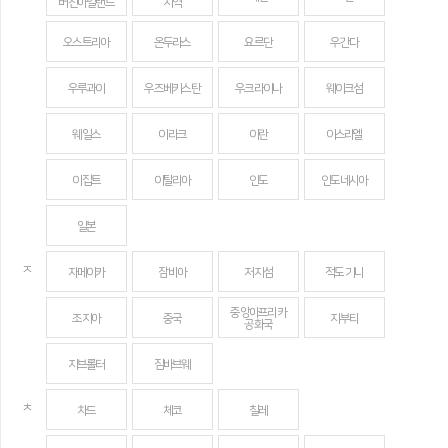
버진아일랜드
지역
오스트리아
온두라스
요르단
우간다
우루과이
우즈베키스탄
우크라이나
웨이크섬
웨일스
이라크
이란
이스라엘
이집트
이탈리아
인도
인도네시아
일본
ㅈ
자메이카
잠비아
저지섬
적도 기니
중앙아프리카
조지아
중국
지부티
공화국
지브롤터
짐바브웨
ㅊ
차드
체코
칠레