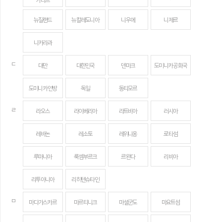
카리브
뉴질랜드
뉴칼레도니아
니우에
니제르
니카라과
ㄷ
대만
대한민국
덴마크
도미니카 공화국
도미니카 연방
독일
동티모르
ㄹ
라오스
라이베리아
라트비아
러시아
레바논
레소토
레위니옹
로타섬
루마니아
룩셈부르크
르완다
리비아
리투아니아
리히텐슈타인
ㅁ
마다가스카르
마르티니크
마셜군도
마요트섬