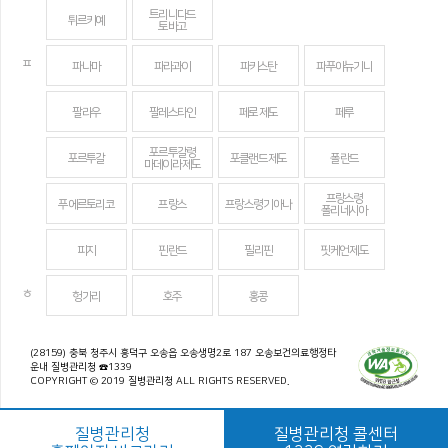
트리니다드
튀르키예
토바고
ㅍ
파나마
파라과이
파키스탄
파푸아뉴기니
팔라우
팔레스타인
페로 제도
페루
포르투갈령
포르투갈
포클랜드 제도
폴란드
마데이라 제도
프랑스령
푸에르토리코
프랑스
프랑스령 기아나
폴리네시아
피지
핀란드
필리핀
핏케언 제도
ㅎ
헝가리
호주
홍콩
(28159) 충북 청주시 흥덕구 오송읍 오송생명2로 187 오송보건의료행정타
운내 질병관리청 ☎1339
COPYRIGHT © 2019 질병관리청 ALL RIGHTS RESERVED.
질병관리청
질병관리청 콜센터