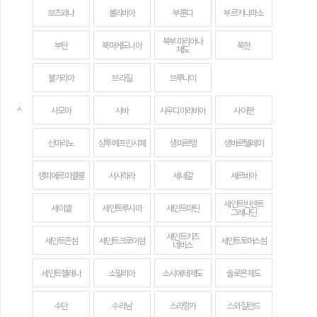
보츠와나
볼리비아
부룬디
부르키나파소
북부 마리아나
부탄
북마케도니아
북한
제도
불가리아
브라질
브루나이
ㅅ
사모아
사바
사우디아라비아
사이판
산마리노
상투메 프린시페
생 마르탱
생바르텔레미
생피에르 미클롱
서사하라
세네갈
세르비아
세인트빈센트
세이셸
세인트루시아
세인트마틴
그레나딘
세인트키츠
세인트존섬
세인트크로이섬
세인트토머스섬
네비스
세인트헬레나
소말리아
소시에테 제도
솔로몬 제도
수단
수리남
스리랑카
스와질란드