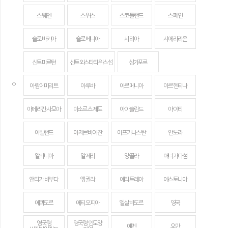
스웨덴
스위스
스코틀랜드
스페인
슬로바키아
슬로베니아
시리아
시에라리온
신트마르턴
신트외스타티위스섬
싱가포르
ㅇ
아랍에미리트
아루바
아르메니아
아르헨티나
아메리칸 사모아
아소르스 제도
아이슬란드
아이티
아일랜드
아제르바이잔
아프가니스탄
안도라
알바니아
알제리
앙골라
애너가다섬
앤티가 바부다
앵귈라
에리트레아
에스토니아
에콰도르
에티오피아
엘살바도르
영국
영국령
영국령 인도양
예멘
오만