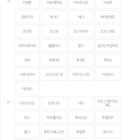
ㅋ
카메룬
카보베르데
카자흐스탄
카타르
캄보디아
캐나다
케냐
케이맨 제도
코모로
코소보
코스타리카
코코스 제도
코트디부아르
콜롬비아
콩고
콩고민주공화국
쿠바
쿠웨이트
쿡 제도
퀴라소
크로아티아
크리스마스섬
키르기스스탄
키리바시
키프로스
터크스 케이커스
ㅌ
타지키스탄
탄자니아
태국
제도
토고
토르톨라섬
토바고섬
토켈라우
통가
투르크메니스탄
투발루
튀니지