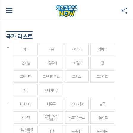
국가 리스트
ㄱ
가나
가봉
가이아나
감비아
건지섬
과달루페
과테말라
괌
그레나다
그레나딘 제도
그리스
그린란드
기니
기니비사우
ㄴ
나미비아
나우루
나이지리아
남극
남아프리카
남수단
남조지아군도
네덜란드
공화국
네덜란드령
네팔
노르웨이
노퍽제도