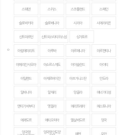
스웨덴
스위스
스코틀랜드
스페인
슬로바키아
슬로베니아
시리아
시에라리온
신트마르턴
신트외스타티위스섬
싱가포르
ㅇ
아랍에미리트
아루바
아르메니아
아르헨티나
아메리칸 사모아
아소르스 제도
아이슬란드
아이티
아일랜드
아제르바이잔
아프가니스탄
안도라
알바니아
알제리
앙골라
애너가다섬
앤티가 바부다
앵귈라
에리트레아
에스토니아
에콰도르
에티오피아
엘살바도르
영국
영국령
영국령 인도양
예멘
오만