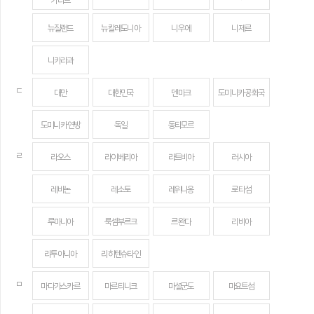
카리브
뉴질랜드
뉴칼레도니아
니우에
니제르
니카라과
ㄷ
대만
대한민국
덴마크
도미니카 공화국
도미니카 연방
독일
동티모르
ㄹ
라오스
라이베리아
라트비아
러시아
레바논
레소토
레위니옹
로타섬
루마니아
룩셈부르크
르완다
리비아
리투아니아
리히텐슈타인
ㅁ
마다가스카르
마르티니크
마셜군도
마요트섬