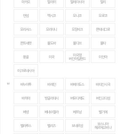
마카오
말라위
말레이시아
말리
맨섬
멕시코
모나코
모로코
모리셔스
모리타니
모잠비크
몬테네그로
몬트세랫
몰도바
몰디브
몰타
미국령
몽골
미국
미얀마
버진아일랜드
미크로네시아
ㅂ
바누아투
바레인
바베이도스
바티칸 시국
바하마
방글라데시
버뮤다제도
버진고다섬
베냉
베네수엘라
베트남
벨기에
보스니아
벨라루스
벨리즈
보네르섬
헤르체고비나