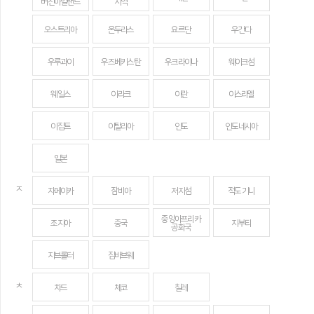
버진아일랜드
지역
오스트리아
온두라스
요르단
우간다
우루과이
우즈베키스탄
우크라이나
웨이크섬
웨일스
이라크
이란
이스라엘
이집트
이탈리아
인도
인도네시아
일본
ㅈ
자메이카
잠비아
저지섬
적도 기니
중앙아프리카
조지아
중국
지부티
공화국
지브롤터
짐바브웨
ㅊ
차드
체코
칠레