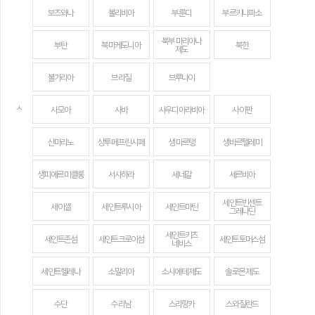
보츠와나
볼리비아
부룬디
부르키나파소
북부 마리아나
부탄
북마케도니아
북한
제도
불가리아
브라질
브루나이
ㅅ
사모아
사바
사우디아라비아
사이판
산마리노
상투메 프린시페
생 마르탱
생바르텔레미
생피에르 미클롱
서사하라
세네갈
세르비아
세인트빈센트
세이셸
세인트루시아
세인트마틴
그레나딘
세인트키츠
세인트존섬
세인트크로이섬
세인트토머스섬
네비스
세인트헬레나
소말리아
소시에테 제도
솔로몬 제도
수단
수리남
스리랑카
스와질란드