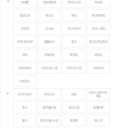
ㅋ
카메룬
카보베르데
카자흐스탄
카타르
캄보디아
캐나다
케냐
케이맨 제도
코모로
코소보
코스타리카
코코스 제도
코트디부아르
콜롬비아
콩고
콩고민주공화국
쿠바
쿠웨이트
쿡 제도
퀴라소
크로아티아
크리스마스섬
키르기스스탄
키리바시
키프로스
터크스 케이커스
ㅌ
타지키스탄
탄자니아
태국
제도
토고
토르톨라섬
토바고섬
토켈라우
통가
투르크메니스탄
투발루
튀니지