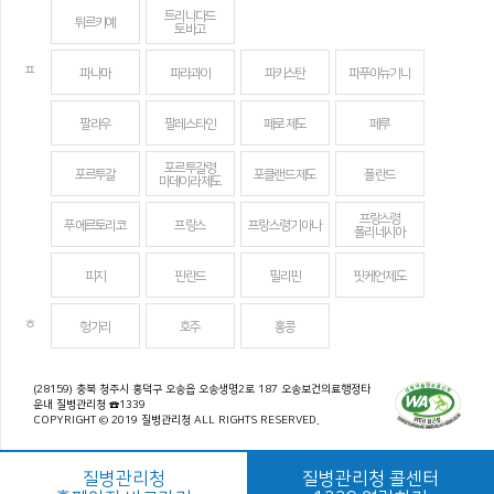
트리니다드
튀르키예
토바고
ㅍ
파나마
파라과이
파키스탄
파푸아뉴기니
팔라우
팔레스타인
페로 제도
페루
포르투갈령
포르투갈
포클랜드 제도
폴란드
마데이라 제도
프랑스령
푸에르토리코
프랑스
프랑스령 기아나
폴리네시아
피지
핀란드
필리핀
핏케언 제도
ㅎ
헝가리
호주
홍콩
(28159) 충북 청주시 흥덕구 오송읍 오송생명2로 187 오송보건의료행정타
운내 질병관리청 ☎1339
COPYRIGHT © 2019 질병관리청 ALL RIGHTS RESERVED.
질병관리청
질병관리청 콜센터