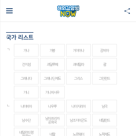
국가 리스트
ㄱ
가나
가봉
가이아나
감비아
건지섬
과달루페
과테말라
괌
그레나다
그레나딘 제도
그리스
그린란드
기니
기니비사우
ㄴ
나미비아
나우루
나이지리아
남극
남아프리카
남수단
남조지아군도
네덜란드
공화국
네덜란드령
네팔
노르웨이
노퍽제도