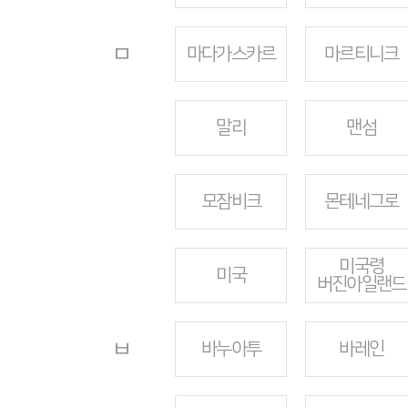
ㅁ
마다가스카르
마르티니크
말리
맨섬
모잠비크
몬테네그로
미국령
미국
버진아일랜드
ㅂ
바누아투
바레인