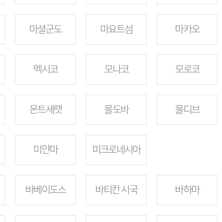
마셜군도
마요트섬
마카오
멕시코
모나코
모로코
몬트세랫
몰도바
몰디브
미얀마
미크로네시아
바베이도스
바티칸 시국
바하마