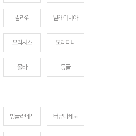
말라위
말레이시아
모리셔스
모리타니
몰타
몽골
방글라데시
버뮤다제도