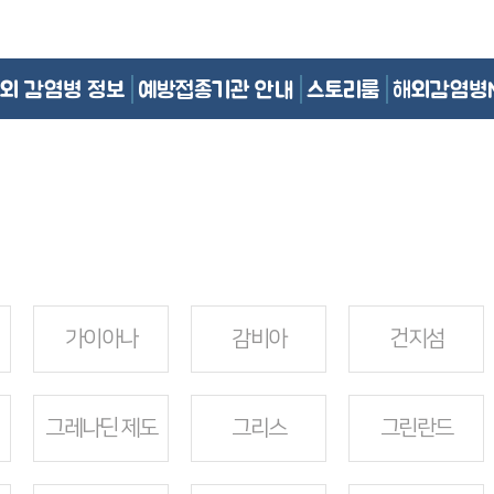
외 감염병 정보
예방접종기관 안내
스토리룸
해외감염병
가이아나
감비아
건지섬
그레나딘 제도
그리스
그린란드