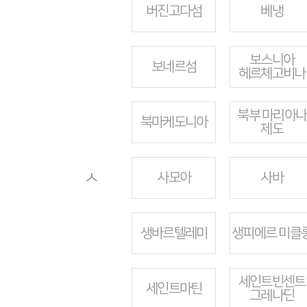
버진고다섬
베냉
보스니아
보네르섬
헤르체고비나
북부 마리아나
북마케도니아
제도
ㅅ
사모아
사바
생바르텔레미
생피에르 미클
세인트빈센트
세인트마틴
그레나딘