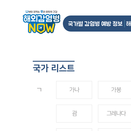
국가별 감염병 예방 정보
해
국가 리스트
ㄱ
가나
가봉
괌
그레나다