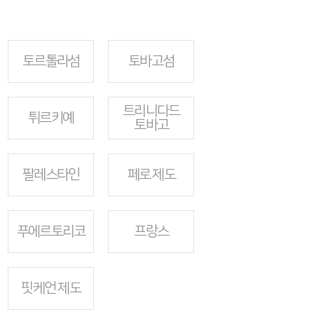
토르톨라섬
토바고섬
트리니다드
튀르키예
토바고
팔레스타인
페로 제도
푸에르토리코
프랑스
핏케언 제도