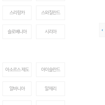
스리랑카
스와질란드
슬로베니아
시리아
아소르스 제도
아이슬란드
알바니아
알제리