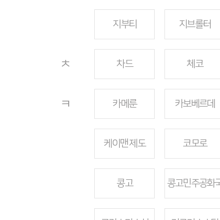
지부티
지브롤터
ㅊ
차드
체코
ㅋ
카메룬
카보베르데
케이맨 제도
코모로
콩고
콩고민주공화