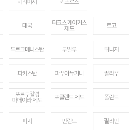
키리바시
키프로스
터크스 케이커스
태국
토고
제도
투르크메니스탄
투발루
튀니지
파키스탄
파푸아뉴기니
팔라우
포르투갈령
포클랜드 제도
폴란드
마데이라 제도
피지
핀란드
필리핀