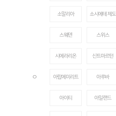
소말리아
소시에테 제도
스웨덴
스위스
시에라리온
신트마르턴
ㅇ
아랍에미리트
아루바
아이티
아일랜드