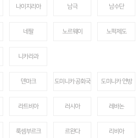
나이지리아
남극
남수단
네팔
노르웨이
노퍽제도
니카라과
덴마크
도미니카 공화국
도미니카 연방
라트비아
러시아
레바논
룩셈부르크
르완다
리비아