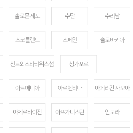
솔로몬 제도
수단
수리남
스코틀랜드
스페인
슬로바키아
신트외스타티위스섬
싱가포르
아르메니아
아르헨티나
아메리칸 사모아
아제르바이잔
아프가니스탄
안도라