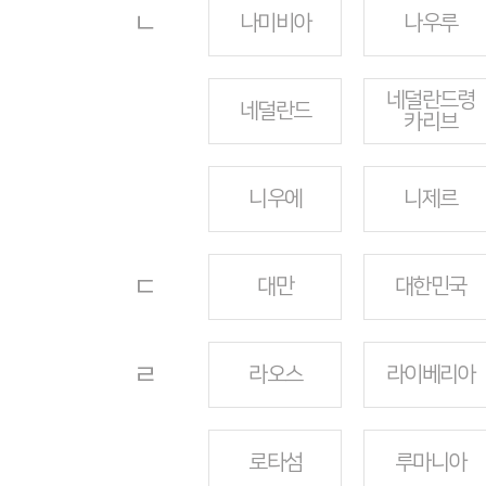
ㄴ
나미비아
나우루
네덜란드령
네덜란드
카리브
니우에
니제르
ㄷ
대만
대한민국
ㄹ
라오스
라이베리아
로타섬
루마니아