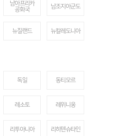
남아프리카
남조지아군도
공화국
뉴질랜드
뉴칼레도니아
독일
동티모르
레소토
레위니옹
리투아니아
리히텐슈타인