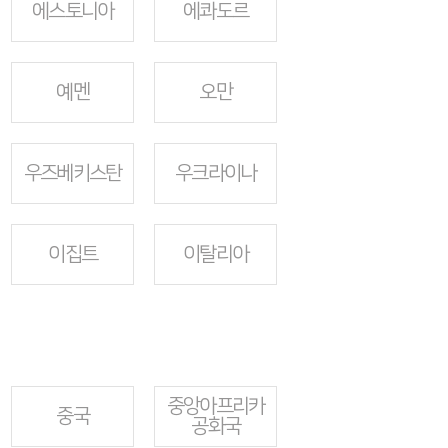
에스토니아
에콰도르
예멘
오만
우즈베키스탄
우크라이나
이집트
이탈리아
중앙아프리카
중국
공화국