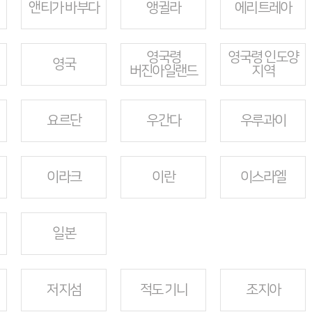
앤티가 바부다
앵귈라
에리트레아
영국령
영국령 인도양
영국
버진아일랜드
지역
요르단
우간다
우루과이
이라크
이란
이스라엘
일본
저지섬
적도 기니
조지아