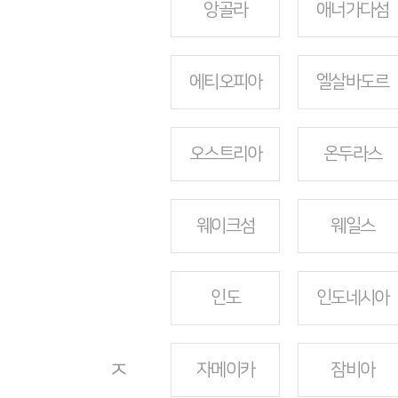
앙골라
애너가다섬
에티오피아
엘살바도르
오스트리아
온두라스
웨이크섬
웨일스
인도
인도네시아
ㅈ
자메이카
잠비아