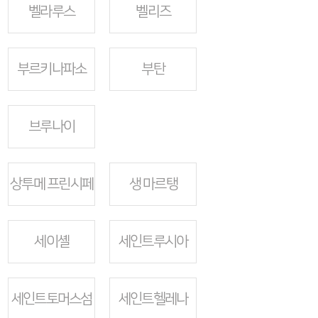
벨라루스
벨리즈
부르키나파소
부탄
브루나이
상투메 프린시페
생 마르탱
세이셸
세인트루시아
세인트토머스섬
세인트헬레나