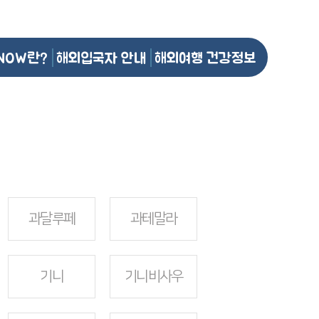
NOW란?
해외입국자 안내
해외여행 건강정보
과달루페
과테말라
기니
기니비사우