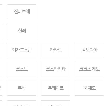
짐바브웨
칠레
카자흐스탄
카타르
캄보디아
코소보
코스타리카
코코스 제도
국
쿠바
쿠웨이트
쿡 제도