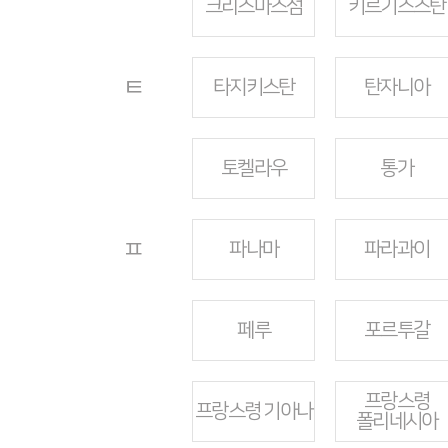
크리스마스섬
키르기스스탄
ㅌ
타지키스탄
탄자니아
토켈라우
통가
ㅍ
파나마
파라과이
페루
포르투갈
프랑스령
프랑스령 기아나
폴리네시아