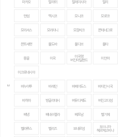
마카오
말라위
말레이시아
말리
맨섬
멕시코
모나코
모로코
모리셔스
모리타니
모잠비크
몬테네그로
몬트세랫
몰도바
몰디브
몰타
미국령
몽골
미국
미얀마
버진아일랜드
미크로네시아
ㅂ
바누아투
바레인
바베이도스
바티칸 시국
바하마
방글라데시
버뮤다제도
버진고다섬
베냉
베네수엘라
베트남
벨기에
보스니아
벨라루스
벨리즈
보네르섬
헤르체고비나