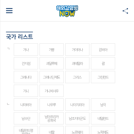
국가 리스트
ㄱ
가나
가봉
가이아나
감비아
건지섬
과달루페
과테말라
괌
그레나다
그레나딘 제도
그리스
그린란드
기니
기니비사우
ㄴ
나미비아
나우루
나이지리아
남극
남아프리카
남수단
남조지아군도
네덜란드
공화국
네덜란드령
네팔
노르웨이
노퍽제도