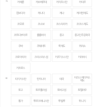
ㅋ
카메룬
카보베르데
카자흐스탄
카타르
캄보디아
캐나다
케냐
케이맨 제도
코모로
코소보
코스타리카
코코스 제도
코트디부아르
콜롬비아
콩고
콩고민주공화국
쿠바
쿠웨이트
쿡 제도
퀴라소
크로아티아
크리스마스섬
키르기스스탄
키리바시
키프로스
터크스 케이커스
ㅌ
타지키스탄
탄자니아
태국
제도
토고
토르톨라섬
토바고섬
토켈라우
통가
투르크메니스탄
투발루
튀니지