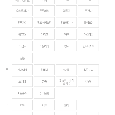
버진아일랜드
지역
오스트리아
온두라스
요르단
우간다
우루과이
우즈베키스탄
우크라이나
웨이크섬
웨일스
이라크
이란
이스라엘
이집트
이탈리아
인도
인도네시아
일본
ㅈ
자메이카
잠비아
저지섬
적도 기니
중앙아프리카
조지아
중국
지부티
공화국
지브롤터
짐바브웨
ㅊ
차드
체코
칠레