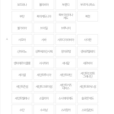
보츠와나
볼리비아
부룬디
부르키나파소
북부 마리아나
부탄
북마케도니아
북한
제도
불가리아
브라질
브루나이
ㅅ
사모아
사바
사우디아라비아
사이판
산마리노
상투메 프린시페
생 마르탱
생바르텔레미
생피에르 미클롱
서사하라
세네갈
세르비아
세인트빈센트
세이셸
세인트루시아
세인트마틴
그레나딘
세인트키츠
세인트존섬
세인트크로이섬
세인트토머스섬
네비스
세인트헬레나
소말리아
소시에테 제도
솔로몬 제도
수단
수리남
스리랑카
스와질란드