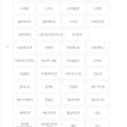
스웨덴
스위스
스코틀랜드
스페인
슬로바키아
슬로베니아
시리아
시에라리온
신트마르턴
신트외스타티위스섬
싱가포르
ㅇ
아랍에미리트
아루바
아르메니아
아르헨티나
아메리칸 사모아
아소르스 제도
아이슬란드
아이티
아일랜드
아제르바이잔
아프가니스탄
안도라
알바니아
알제리
앙골라
애너가다섬
앤티가 바부다
앵귈라
에리트레아
에스토니아
에콰도르
에티오피아
엘살바도르
영국
영국령
영국령 인도양
예멘
오만