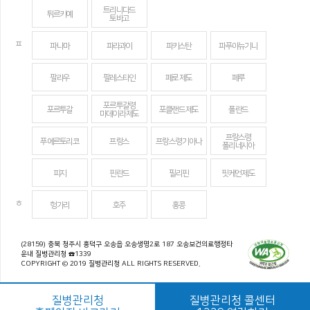
트리니다드
튀르키예
토바고
ㅍ
파나마
파라과이
파키스탄
파푸아뉴기니
팔라우
팔레스타인
페로 제도
페루
포르투갈령
포르투갈
포클랜드 제도
폴란드
마데이라 제도
프랑스령
푸에르토리코
프랑스
프랑스령 기아나
폴리네시아
피지
핀란드
필리핀
핏케언 제도
ㅎ
헝가리
호주
홍콩
(28159) 충북 청주시 흥덕구 오송읍 오송생명2로 187 오송보건의료행정타
운내 질병관리청 ☎1339
COPYRIGHT © 2019 질병관리청 ALL RIGHTS RESERVED.
질병관리청
질병관리청 콜센터