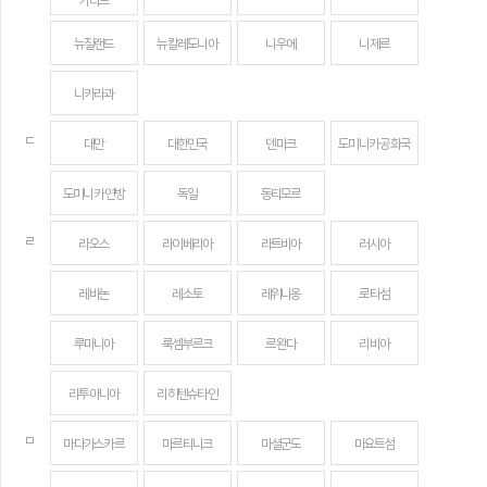
카리브
뉴질랜드
뉴칼레도니아
니우에
니제르
니카라과
ㄷ
대만
대한민국
덴마크
도미니카 공화국
도미니카 연방
독일
동티모르
ㄹ
라오스
라이베리아
라트비아
러시아
레바논
레소토
레위니옹
로타섬
루마니아
룩셈부르크
르완다
리비아
리투아니아
리히텐슈타인
ㅁ
마다가스카르
마르티니크
마셜군도
마요트섬