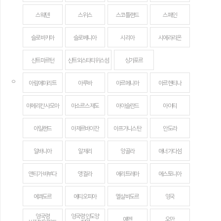
스웨덴
스위스
스코틀랜드
스페인
슬로바키아
슬로베니아
시리아
시에라리온
신트마르턴
신트외스타티위스섬
싱가포르
ㅇ
아랍에미리트
아루바
아르메니아
아르헨티나
아메리칸 사모아
아소르스 제도
아이슬란드
아이티
아일랜드
아제르바이잔
아프가니스탄
안도라
알바니아
알제리
앙골라
애너가다섬
앤티가 바부다
앵귈라
에리트레아
에스토니아
에콰도르
에티오피아
엘살바도르
영국
영국령
영국령 인도양
예멘
오만