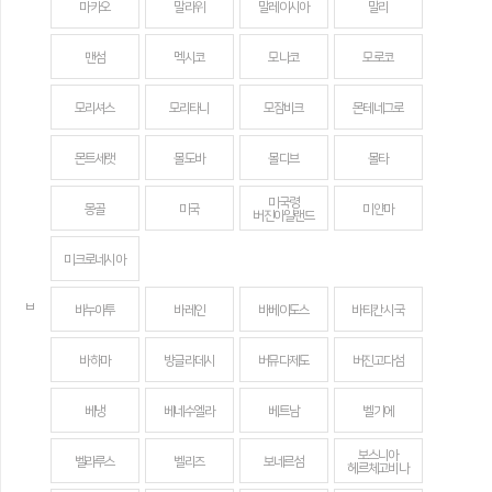
마카오
말라위
말레이시아
말리
맨섬
멕시코
모나코
모로코
모리셔스
모리타니
모잠비크
몬테네그로
몬트세랫
몰도바
몰디브
몰타
미국령
몽골
미국
미얀마
버진아일랜드
미크로네시아
ㅂ
바누아투
바레인
바베이도스
바티칸 시국
바하마
방글라데시
버뮤다제도
버진고다섬
베냉
베네수엘라
베트남
벨기에
보스니아
벨라루스
벨리즈
보네르섬
헤르체고비나