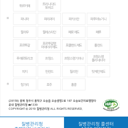
트리니다드
튀르키예
토바고
ㅍ
파나마
파라과이
파키스탄
파푸아뉴기니
팔라우
팔레스타인
페로 제도
페루
포르투갈령
포르투갈
포클랜드 제도
폴란드
마데이라 제도
프랑스령
푸에르토리코
프랑스
프랑스령 기아나
폴리네시아
피지
핀란드
필리핀
핏케언 제도
ㅎ
헝가리
호주
홍콩
(28159) 충북 청주시 흥덕구 오송읍 오송생명2로 187 오송보건의료행정타
운내 질병관리청 ☎1339
COPYRIGHT © 2019 질병관리청 ALL RIGHTS RESERVED.
질병관리청
질병관리청 콜센터