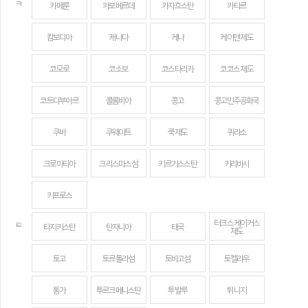
ㅋ
카메룬
카보베르데
카자흐스탄
카타르
캄보디아
캐나다
케냐
케이맨 제도
코모로
코소보
코스타리카
코코스 제도
코트디부아르
콜롬비아
콩고
콩고민주공화국
쿠바
쿠웨이트
쿡 제도
퀴라소
크로아티아
크리스마스섬
키르기스스탄
키리바시
키프로스
터크스 케이커스
ㅌ
타지키스탄
탄자니아
태국
제도
토고
토르톨라섬
토바고섬
토켈라우
통가
투르크메니스탄
투발루
튀니지