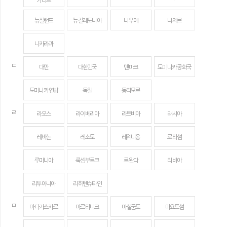
카리브
뉴질랜드
뉴칼레도니아
니우에
니제르
니카라과
ㄷ
대만
대한민국
덴마크
도미니카 공화국
도미니카 연방
독일
동티모르
ㄹ
라오스
라이베리아
라트비아
러시아
레바논
레소토
레위니옹
로타섬
루마니아
룩셈부르크
르완다
리비아
리투아니아
리히텐슈타인
ㅁ
마다가스카르
마르티니크
마셜군도
마요트섬