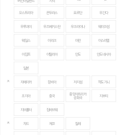
버진아일랜드
지역
오스트리아
온두라스
요르단
우간다
우루과이
우즈베키스탄
우크라이나
웨이크섬
웨일스
이라크
이란
이스라엘
이집트
이탈리아
인도
인도네시아
일본
ㅈ
자메이카
잠비아
저지섬
적도 기니
중앙아프리카
조지아
중국
지부티
공화국
지브롤터
짐바브웨
ㅊ
차드
체코
칠레