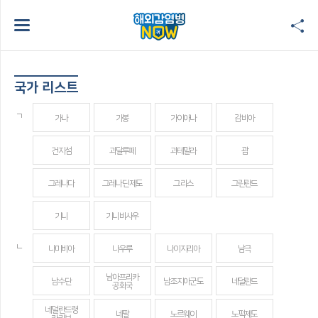
국가 리스트
ㄱ
가나
가봉
가이아나
감비아
건지섬
과달루페
과테말라
괌
그레나다
그레나딘 제도
그리스
그린란드
기니
기니비사우
ㄴ
나미비아
나우루
나이지리아
남극
남아프리카
남수단
남조지아군도
네덜란드
공화국
네덜란드령
네팔
노르웨이
노퍽제도