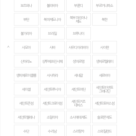
보츠와나
볼리비아
부룬디
부르키나파소
북부 마리아나
부탄
북마케도니아
북한
제도
불가리아
브라질
브루나이
ㅅ
사모아
사바
사우디아라비아
사이판
산마리노
상투메 프린시페
생 마르탱
생바르텔레미
생피에르 미클롱
서사하라
세네갈
세르비아
세인트빈센트
세이셸
세인트루시아
세인트마틴
그레나딘
세인트키츠
세인트존섬
세인트크로이섬
세인트토머스섬
네비스
세인트헬레나
소말리아
소시에테 제도
솔로몬 제도
수단
수리남
스리랑카
스와질란드