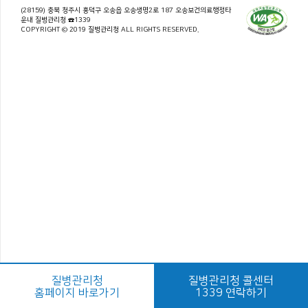
(28159) 충북 청주시 흥덕구 오송읍 오송생명2로 187 오송보건의료행정타
운내 질병관리청 ☎1339
COPYRIGHT © 2019 질병관리청 ALL RIGHTS RESERVED.
질병관리청
질병관리청 콜센터
홈페이지 바로가기
1339 연락하기