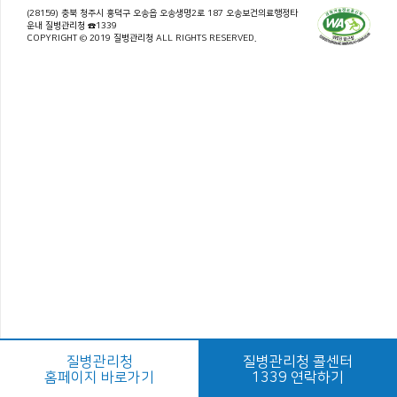
(28159) 충북 청주시 흥덕구 오송읍 오송생명2로 187 오송보건의료행정타
운내 질병관리청 ☎1339
COPYRIGHT © 2019 질병관리청 ALL RIGHTS RESERVED.
질병관리청
질병관리청 콜센터
홈페이지 바로가기
1339 연락하기