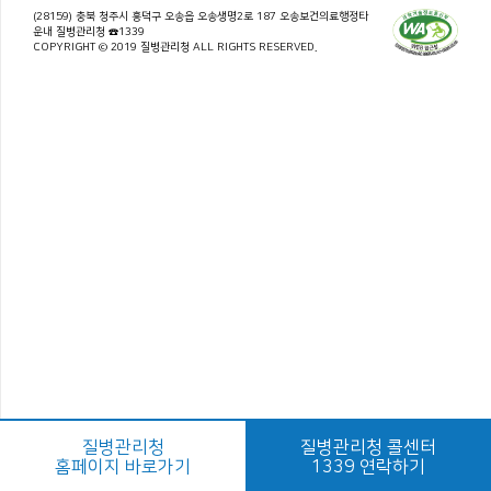
(28159) 충북 청주시 흥덕구 오송읍 오송생명2로 187 오송보건의료행정타
운내 질병관리청 ☎1339
COPYRIGHT © 2019 질병관리청 ALL RIGHTS RESERVED.
질병관리청
질병관리청 콜센터
홈페이지 바로가기
1339 연락하기