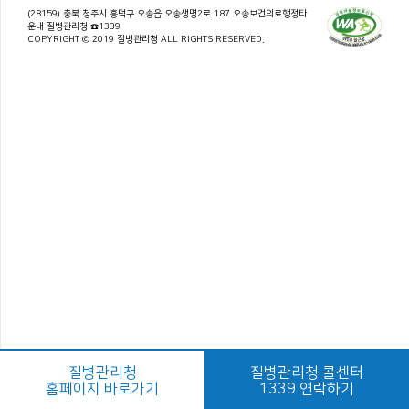
(28159) 충북 청주시 흥덕구 오송읍 오송생명2로 187 오송보건의료행정타
운내 질병관리청 ☎1339
COPYRIGHT © 2019 질병관리청 ALL RIGHTS RESERVED.
질병관리청
질병관리청 콜센터
홈페이지 바로가기
1339 연락하기