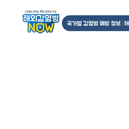
국가별 감염병 예방 정보
해