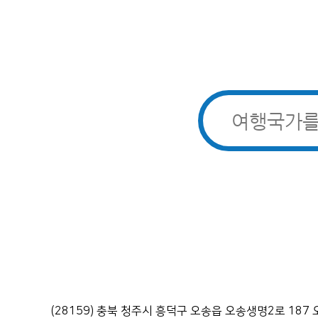
(28159) 충북 청주시 흥덕구 오송읍 오송생명2로 1