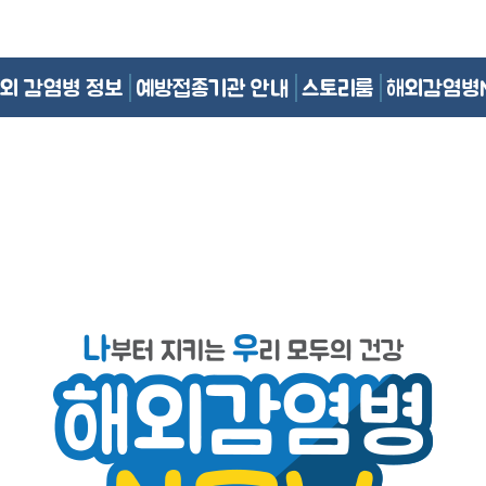
외 감염병 정보
예방접종기관 안내
스토리룸
해외감염병