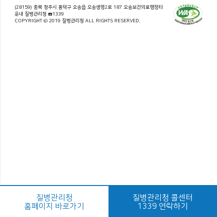
(28159) 충북 청주시 흥덕구 오송읍 오송생명2로 187 오송보건의료행정타
운내 질병관리청 ☎1339
COPYRIGHT © 2019 질병관리청 ALL RIGHTS RESERVED.
질병관리청
질병관리청 콜센터
홈페이지 바로가기
1339 연락하기