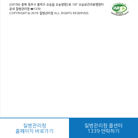
(28159) 충북 청주시 흥덕구 오송읍 오송생명2로 187 오송보건의료행정타
운내 질병관리청 ☎1339
COPYRIGHT © 2019 질병관리청 ALL RIGHTS RESERVED.
질병관리청
질병관리청 콜센터
홈페이지 바로가기
1339 연락하기