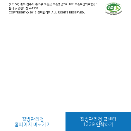
(28159) 충북 청주시 흥덕구 오송읍 오송생명2로 187 오송보건의료행정타
운내 질병관리청 ☎1339
COPYRIGHT © 2019 질병관리청 ALL RIGHTS RESERVED.
질병관리청
질병관리청 콜센터
홈페이지 바로가기
1339 연락하기