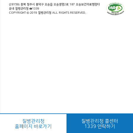
(28159) 충북 청주시 흥덕구 오송읍 오송생명2로 187 오송보건의료행정타
운내 질병관리청 ☎1339
COPYRIGHT © 2019 질병관리청 ALL RIGHTS RESERVED.
질병관리청
질병관리청 콜센터
홈페이지 바로가기
1339 연락하기