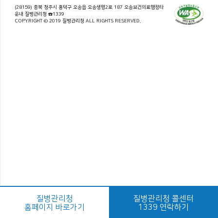
(28159) 충북 청주시 흥덕구 오송읍 오송생명2로 187 오송보건의료행정타
운내 질병관리청 ☎1339
COPYRIGHT © 2019 질병관리청 ALL RIGHTS RESERVED.
질병관리청
질병관리청 콜센터
홈페이지 바로가기
1339 연락하기