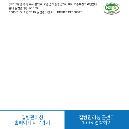
(28159) 충북 청주시 흥덕구 오송읍 오송생명2로 187 오송보건의료행정타
운내 질병관리청 ☎1339
COPYRIGHT © 2019 질병관리청 ALL RIGHTS RESERVED.
질병관리청
질병관리청 콜센터
홈페이지 바로가기
1339 연락하기