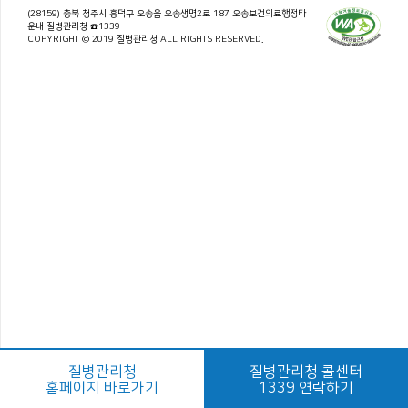
(28159) 충북 청주시 흥덕구 오송읍 오송생명2로 187 오송보건의료행정타
운내 질병관리청 ☎1339
COPYRIGHT © 2019 질병관리청 ALL RIGHTS RESERVED.
질병관리청
질병관리청 콜센터
홈페이지 바로가기
1339 연락하기