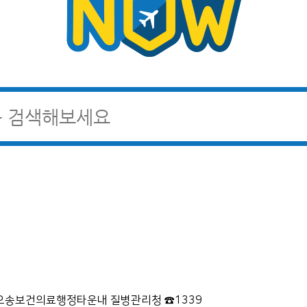
87 오송보건의료행정타운내 질병관리청 ☎1339