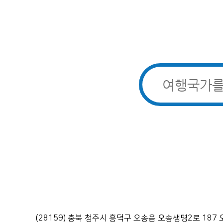
(28159) 충북 청주시 흥덕구 오송읍 오송생명2로 1