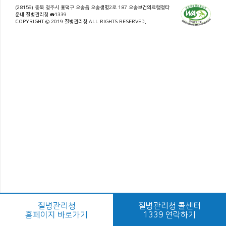
(28159) 충북 청주시 흥덕구 오송읍 오송생명2로 187 오송보건의료행정타
운내 질병관리청 ☎1339
COPYRIGHT © 2019 질병관리청 ALL RIGHTS RESERVED.
질병관리청
질병관리청 콜센터
홈페이지 바로가기
1339 연락하기