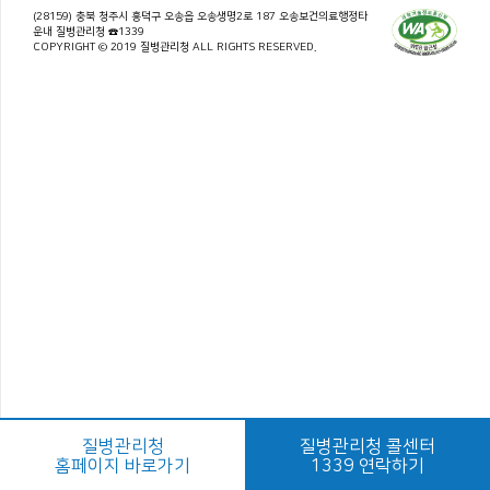
(28159) 충북 청주시 흥덕구 오송읍 오송생명2로 187 오송보건의료행정타
운내 질병관리청 ☎1339
COPYRIGHT © 2019 질병관리청 ALL RIGHTS RESERVED.
질병관리청
질병관리청 콜센터
홈페이지 바로가기
1339 연락하기