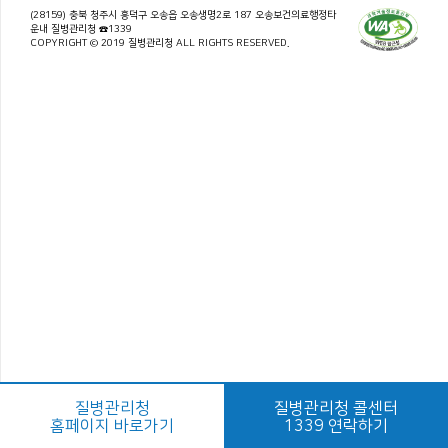
(28159) 충북 청주시 흥덕구 오송읍 오송생명2로 187 오송보건의료행정타
운내 질병관리청 ☎1339
COPYRIGHT © 2019 질병관리청 ALL RIGHTS RESERVED.
질병관리청
질병관리청 콜센터
홈페이지 바로가기
1339 연락하기