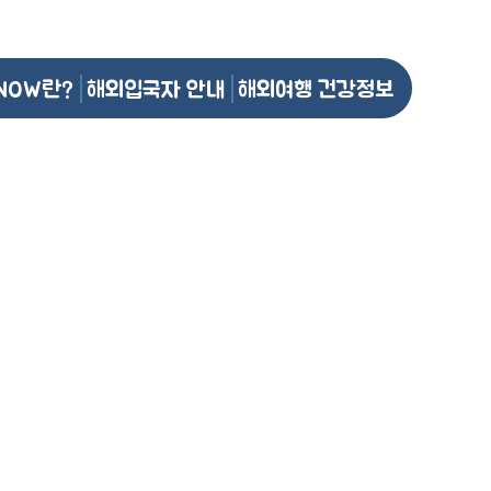
NOW란?
해외입국자 안내
해외여행 건강정보