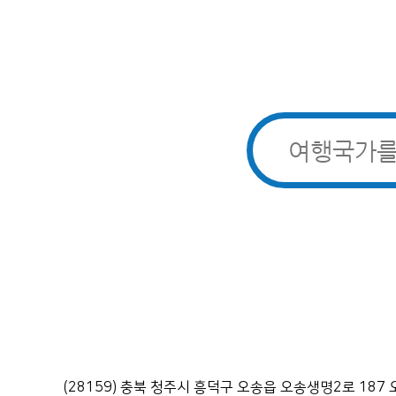
(28159) 충북 청주시 흥덕구 오송읍 오송생명2로 1