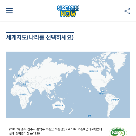
세계지도(나라를 선택하세요)
(28159) 충북 청주시 흥덕구 오송읍 오송생명2로 187 오송보건의료행정타
운내 질병관리청 ☎1339