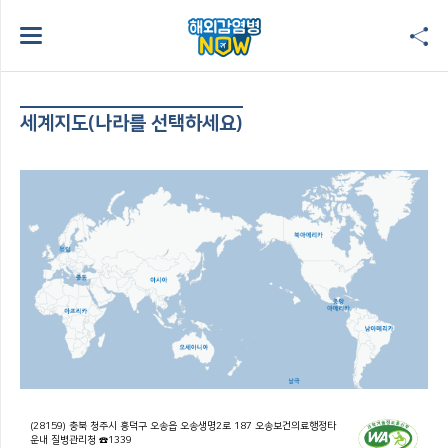
세계지도(나라를 선택하세요)
(28159) 충북 청주시 흥덕구 오송읍 오송생명2로 187 오송보건의료행정타
운내 질병관리청 ☎1339