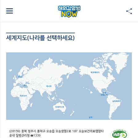
세계지도(나라를 선택하세요)
(28159) 충북 청주시 흥덕구 오송읍 오송생명2로 187 오송보건의료행정타
운내 질병관리청 ☎1339