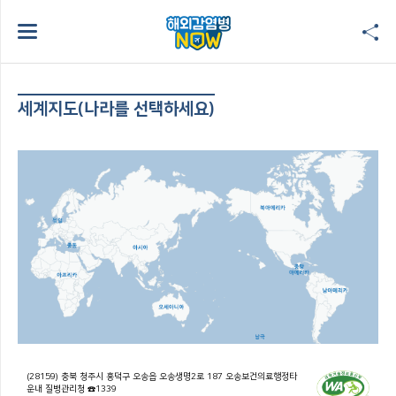
세계지도(나라를 선택하세요)
(28159) 충북 청주시 흥덕구 오송읍 오송생명2로 187 오송보건의료행정타
운내 질병관리청 ☎1339