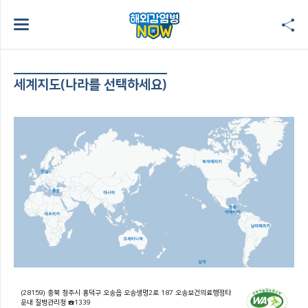
세계지도(나라를 선택하세요)
(28159) 충북 청주시 흥덕구 오송읍 오송생명2로 187 오송보건의료행정타
운내 질병관리청 ☎1339