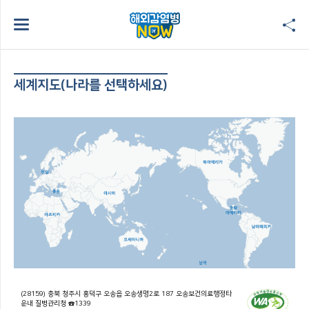
세계지도(나라를 선택하세요)
(28159) 충북 청주시 흥덕구 오송읍 오송생명2로 187 오송보건의료행정타
운내 질병관리청 ☎1339