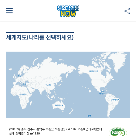
세계지도(나라를 선택하세요)
(28159) 충북 청주시 흥덕구 오송읍 오송생명2로 187 오송보건의료행정타
운내 질병관리청 ☎1339