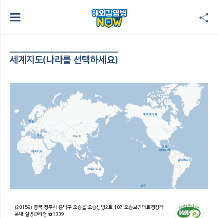
세계지도(나라를 선택하세요)
(28159) 충북 청주시 흥덕구 오송읍 오송생명2로 187 오송보건의료행정타
운내 질병관리청 ☎1339