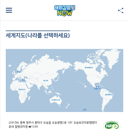
세계지도(나라를 선택하세요)
(28159) 충북 청주시 흥덕구 오송읍 오송생명2로 187 오송보건의료행정타
운내 질병관리청 ☎1339