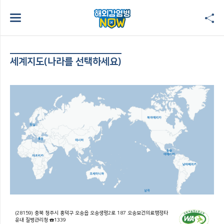
세계지도(나라를 선택하세요)
(28159) 충북 청주시 흥덕구 오송읍 오송생명2로 187 오송보건의료행정타
운내 질병관리청 ☎1339