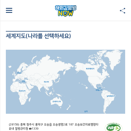
세계지도(나라를 선택하세요)
(28159) 충북 청주시 흥덕구 오송읍 오송생명2로 187 오송보건의료행정타
운내 질병관리청 ☎1339