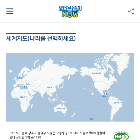
세계지도(나라를 선택하세요)
(28159) 충북 청주시 흥덕구 오송읍 오송생명2로 187 오송보건의료행정타
운내 질병관리청 ☎1339