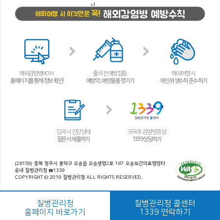
해외감염병 예방수칙
꼭!
해외여행 시 이것만은
해외감염병NOW
출국 전 예방접종,
해외여행 시
홈페이지를 통해 정보 확인!
예방약, 예방물품 챙기기
개인 위생수칙 준수하기
입국 시 건강상태
귀국 후 감염병 증상
질문서 제출하기
1339 상담하기
(28159) 충북 청주시 흥덕구 오송읍 오송생명2로 187 오송보건의료행정타
운내 질병관리청 ☎1339
COPYRIGHT © 2019 질병관리청 ALL RIGHTS RESERVED.
질병관리청
질병관리청 콜센터
홈페이지 바로가기
1339 연락하기