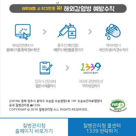
해외감염병 예방수칙
꼭!
해외여행 시 이것만은
해외감염병NOW
출국 전 예방접종,
해외여행 시
홈페이지를 통해 정보 확인!
예방약, 예방물품 챙기기
개인 위생수칙 준수하기
입국 시 건강상태
귀국 후 감염병 증상
질문서 제출하기
1339 상담하기
(28159) 충북 청주시 흥덕구 오송읍 오송생명2로 187 오송보건의료행정타
운내 질병관리청 ☎1339
COPYRIGHT © 2019 질병관리청 ALL RIGHTS RESERVED.
질병관리청
질병관리청 콜센터
홈페이지 바로가기
1339 연락하기