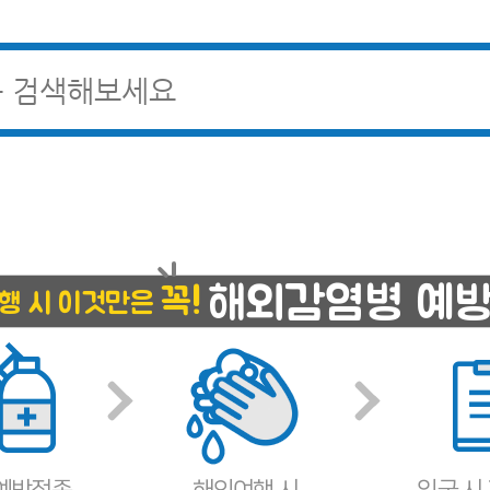
해외감염병 예
꼭!
행 시 이것만은