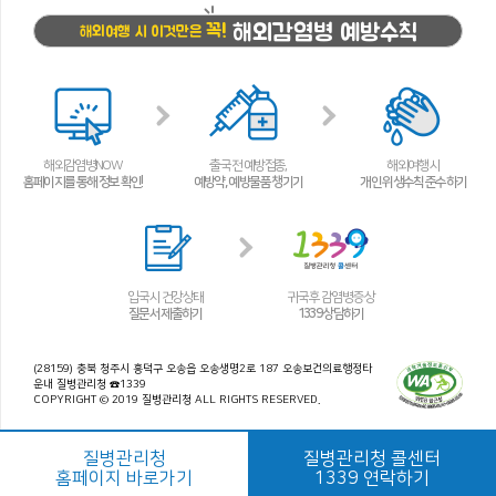
해외감염병 예방수칙
꼭!
해외여행 시 이것만은
해외감염병NOW
출국 전 예방접종,
해외여행 시
홈페이지를 통해 정보 확인!
예방약, 예방물품 챙기기
개인 위생수칙 준수하기
입국 시 건강상태
귀국 후 감염병 증상
질문서 제출하기
1339 상담하기
(28159) 충북 청주시 흥덕구 오송읍 오송생명2로 187 오송보건의료행정타
운내 질병관리청 ☎1339
COPYRIGHT © 2019 질병관리청 ALL RIGHTS RESERVED.
질병관리청
질병관리청 콜센터
홈페이지 바로가기
1339 연락하기