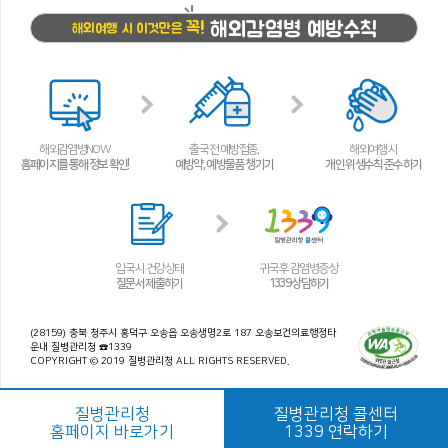
해외감염병 예방수칙
꼭!
해외여행 시 이것만은
해외감염병NOW
출국 전 예방접종,
해외여행 시
홈페이지를 통해 정보 확인!
예방약, 예방물품 챙기기
개인 위생수칙 준수하기
입국 시 건강상태
귀국 후 감염병 증상
질문서 제출하기
1339 상담하기
(28159) 충북 청주시 흥덕구 오송읍 오송생명2로 187 오송보건의료행정타
운내 질병관리청 ☎1339
COPYRIGHT © 2019 질병관리청 ALL RIGHTS RESERVED.
질병관리청
질병관리청 콜센터
홈페이지 바로가기
1339 연락하기