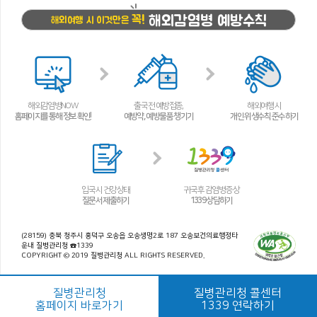
해외감염병 예방수칙
꼭!
해외여행 시 이것만은
해외감염병NOW
출국 전 예방접종,
해외여행 시
홈페이지를 통해 정보 확인!
예방약, 예방물품 챙기기
개인 위생수칙 준수하기
입국 시 건강상태
귀국 후 감염병 증상
질문서 제출하기
1339 상담하기
(28159) 충북 청주시 흥덕구 오송읍 오송생명2로 187 오송보건의료행정타
운내 질병관리청 ☎1339
COPYRIGHT © 2019 질병관리청 ALL RIGHTS RESERVED.
질병관리청
질병관리청 콜센터
홈페이지 바로가기
1339 연락하기