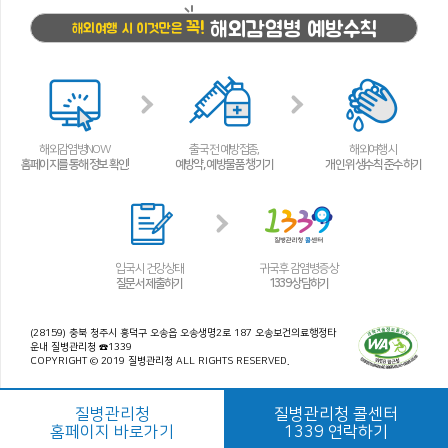
해외감염병 예방수칙
꼭!
해외여행 시 이것만은
해외감염병NOW
출국 전 예방접종,
해외여행 시
홈페이지를 통해 정보 확인!
예방약, 예방물품 챙기기
개인 위생수칙 준수하기
입국 시 건강상태
귀국 후 감염병 증상
질문서 제출하기
1339 상담하기
(28159) 충북 청주시 흥덕구 오송읍 오송생명2로 187 오송보건의료행정타
운내 질병관리청 ☎1339
COPYRIGHT © 2019 질병관리청 ALL RIGHTS RESERVED.
질병관리청
질병관리청 콜센터
홈페이지 바로가기
1339 연락하기