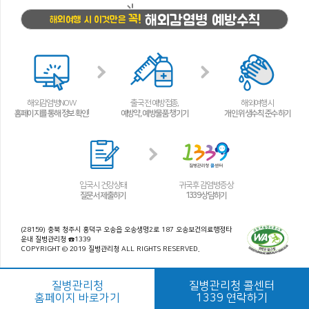
해외감염병 예방수칙
꼭!
해외여행 시 이것만은
해외감염병NOW
출국 전 예방접종,
해외여행 시
홈페이지를 통해 정보 확인!
예방약, 예방물품 챙기기
개인 위생수칙 준수하기
입국 시 건강상태
귀국 후 감염병 증상
질문서 제출하기
1339 상담하기
(28159) 충북 청주시 흥덕구 오송읍 오송생명2로 187 오송보건의료행정타
운내 질병관리청 ☎1339
COPYRIGHT © 2019 질병관리청 ALL RIGHTS RESERVED.
질병관리청
질병관리청 콜센터
홈페이지 바로가기
1339 연락하기